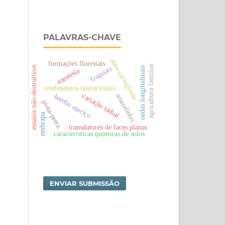
PALAVRAS-CHAVE
auto-carregáveis
formações florestais
ensaios não-destrutivos.
agricultura familiar
fragstats
ondas longitudinais
anestesia
rendimentos operacionais.
variação radial.
amarelinho
bambu maciço
pinta-preta.
embrapa.
transdutores de faces planas
características químicas de solos.
ENVIAR SUBMISSÃO