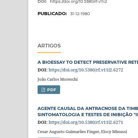
DOI:
https://doi.org/10.5380/rf.v11i2
PUBLICADO:
31-12-1980
ARTIGOS
A BIOESSAY TO DETECT PRESERVATIVE R
DOI:
https://doi.org/10.5380/rf.v11i2.6272
João Carlos Moreschi
PDF
AGENTE CAUSAL DA ANTRACNOSE DA TIMBAÚVA
SINTOMATOLOGIA E TESTES DE INIBIÇÃO "
DOI:
https://doi.org/10.5380/rf.v11i2.6271
Cesar Augusto Guimarães Finger, Elocy Minussi