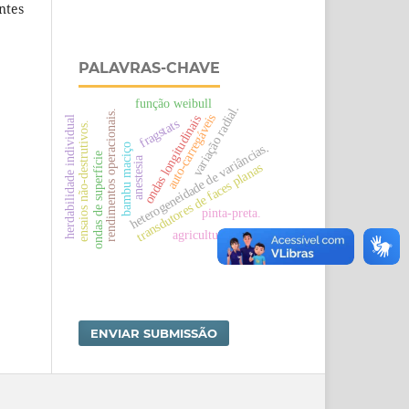
ntes
PALAVRAS-CHAVE
função weibull
variação radial.
rendimentos operacionais.
auto-carregáveis
ondas longitudinais
herdabilidade individual
fragstats
ensaios não-destrutivos.
heterogeneidade de variâncias.
bambu maciço
ondas de superfície
anestesia
transdutores de faces planas
pinta-preta.
agricultura familiar
ENVIAR SUBMISSÃO