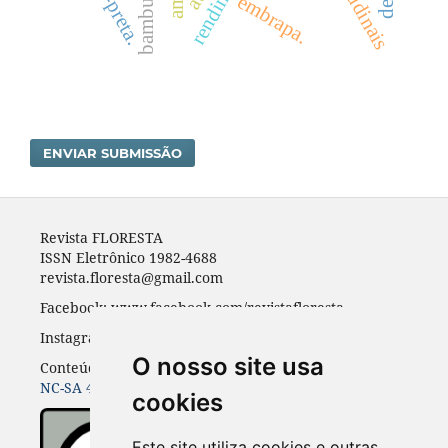
pinta-preta.
embrapa.
ENVIAR SUBMISSÃO
Revista FLORESTA
ISSN Eletrônico 1982-4688
revista.floresta@gmail.com
Facebook: www.facebook.com/revistafloresta
Instagran: revista_floresta
O nosso site usa
Conteúdos do periódico licenciados sob uma
CC BY-
NC-SA 4.0
cookies
Este site utiliza cookies e outras