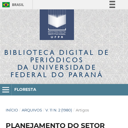
BRASIL
Simplifique!
Comunica BR
Participe
Acesso à informação
Legislação
BIBLIOTECA DIGITAL
DE
Canais
PERIÓDICOS
DA UNIVERSIDADE
FEDERAL DO PARANÁ
FLORESTA
INÍCIO
/
ARQUIVOS
/
V. 11 N. 2 (1980)
/
Artigos
PLANEJAMENTO DO SETOR