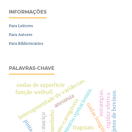
INFORMAÇÕES
Para Leitores
Para Autores
Para Bibliotecários
PALAVRAS-CHAVE
heterogeneidade de variâncias.
ondas de superfície
rendimentos operacionais.
função weibull
estratégias.
dejetos de bovinos.
anestesia
rigidez efetiva
auto-carregáveis
ondas longitudinais
amarelinho
bambu maciço
fragstats