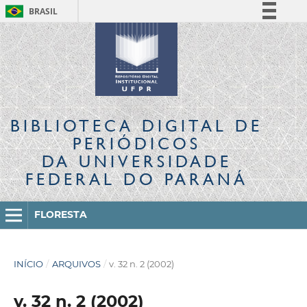
BRASIL
Simplifique!
Comunica BR
Participe
Acesso à informação
Legislação
BIBLIOTECA DIGITAL
DE
Canais
PERIÓDICOS
DA UNIVERSIDADE
FEDERAL DO PARANÁ
FLORESTA
INÍCIO
/
ARQUIVOS
/
v. 32 n. 2 (2002)
v. 32 n. 2 (2002)