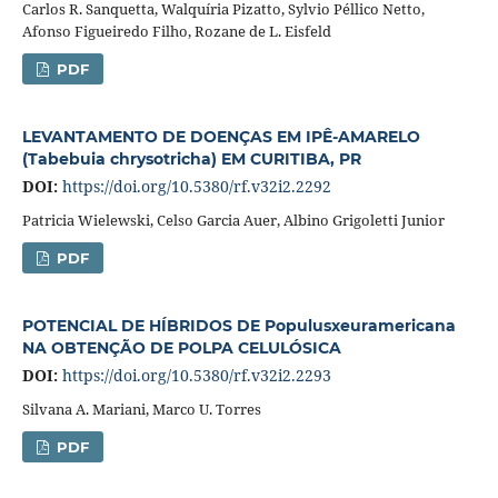
Carlos R. Sanquetta, Walquíria Pizatto, Sylvio Péllico Netto,
Afonso Figueiredo Filho, Rozane de L. Eisfeld
PDF
LEVANTAMENTO DE DOENÇAS EM IPÊ-AMARELO
(Tabebuia chrysotricha) EM CURITIBA, PR
DOI:
https://doi.org/10.5380/rf.v32i2.2292
Patricia Wielewski, Celso Garcia Auer, Albino Grigoletti Junior
PDF
POTENCIAL DE HÍBRIDOS DE Populusxeuramericana
NA OBTENÇÃO DE POLPA CELULÓSICA
DOI:
https://doi.org/10.5380/rf.v32i2.2293
Silvana A. Mariani, Marco U. Torres
PDF