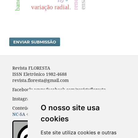
variação radial.
ENVIAR SUBMISSÃO
Revista FLORESTA
ISSN Eletrônico 1982-4688
revista.floresta@gmail.com
Facebook: www.facebook.com/revistafloresta
Instagran: revista_floresta
O nosso site usa
Conteúdos do periódico licenciados sob uma
CC BY-
NC-SA 4.0
cookies
Este site utiliza cookies e outras