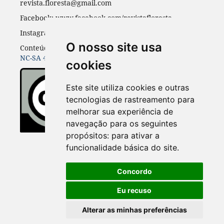
revista.floresta@gmail.com
Facebook: www.facebook.com/revistafloresta
Instagran: revista_floresta
O nosso site usa
Conteúdos do periódico licenciados sob uma
CC BY-
NC-SA 4.0
cookies
Este site utiliza cookies e outras
tecnologias de rastreamento para
melhorar sua experiência de
navegação para os seguintes
propósitos:
para ativar a
funcionalidade básica do site
.
Concordo
Eu recuso
Alterar as minhas preferências