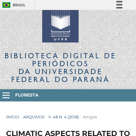
BRASIL
Simplifique!
Comunica BR
Participe
Acesso à informação
Legislação
BIBLIOTECA DIGITAL
DE
Canais
PERIÓDICOS
DA UNIVERSIDADE
FEDERAL DO PARANÁ
FLORESTA
INÍCIO
/
ARQUIVOS
/
V. 48 N. 4 (2018)
/
Artigos
CLIMATIC ASPECTS RELATED TO