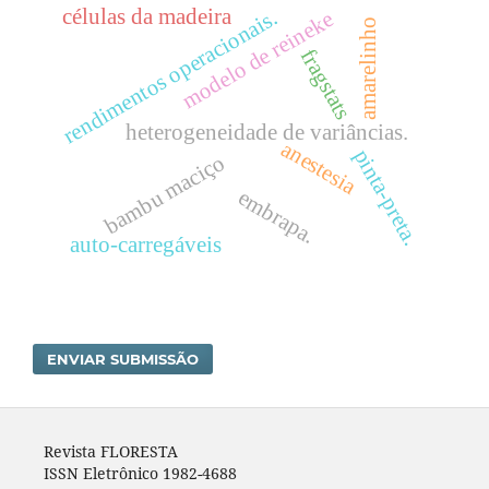
células da madeira
rendimentos operacionais.
modelo de reineke
amarelinho
fragstats
heterogeneidade de variâncias.
anestesia
pinta-preta.
bambu maciço
embrapa.
auto-carregáveis
ENVIAR SUBMISSÃO
Revista FLORESTA
ISSN Eletrônico 1982-4688