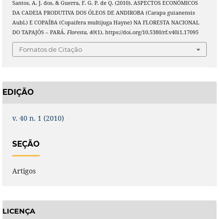
Santos, A. J. dos, & Guerra, F. G. P. de Q. (2010). ASPECTOS ECONÔMICOS
DA CADEIA PRODUTIVA DOS ÓLEOS DE ANDIROBA (Carapa guianensis
Aubl.) E COPAÍBA (Copaifera multijuga Hayne) NA FLORESTA NACIONAL
DO TAPAJÓS – PARÁ.
Floresta
,
40
(1). https://doi.org/10.5380/rf.v40i1.17095
Fomatos de Citação
EDIÇÃO
v. 40 n. 1 (2010)
SEÇÃO
Artigos
LICENÇA