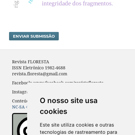
integridade dos fragmentos.
ENVIAR SUBMISSÃO
Revista FLORESTA
ISSN Eletrônico 1982-4688
revista.floresta@gmail.com
Facebook: www.facebook.com/revistafloresta
Instagran: revista_floresta
O nosso site usa
Conteúdos do periódico licenciados sob uma
CC BY-
NC-SA 4.0
cookies
Este site utiliza cookies e outras
tecnologias de rastreamento para