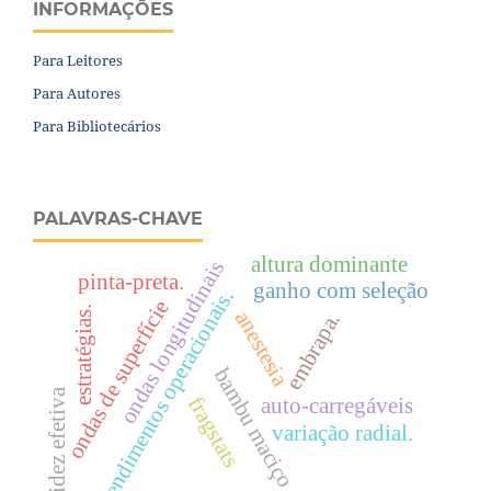
INFORMAÇÕES
Para Leitores
Para Autores
Para Bibliotecários
PALAVRAS-CHAVE
altura dominante
ondas longitudinais
pinta-preta.
ganho com seleção
rendimentos operacionais.
ondas de superfície
estratégias.
anestesia
embrapa.
bambu maciço
rigidez efetiva
fragstats
auto-carregáveis
variação radial.