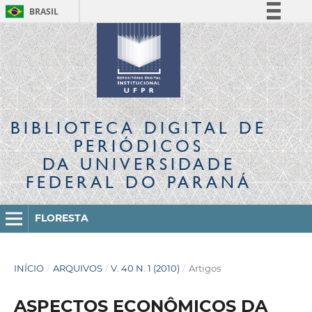
BRASIL
Simplifique!
Comunica BR
Participe
Acesso à informação
Legislação
BIBLIOTECA DIGITAL
DE
Canais
PERIÓDICOS
DA UNIVERSIDADE
FEDERAL DO PARANÁ
FLORESTA
INÍCIO
/
ARQUIVOS
/
V. 40 N. 1 (2010)
/
Artigos
ASPECTOS ECONÔMICOS DA