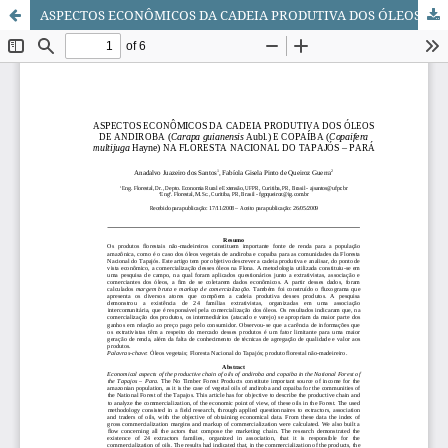
ASPECTOS ECONÔMICOS DA CADEIA PRODUTIVA DOS ÓLEOS DE ANDIROBA (Carapa guianensis Aubl.) E COPAÍBA (Copaifera multijuga Hayne) NA FLORESTA NACIONAL DO TAPAJÓS – PARÁ