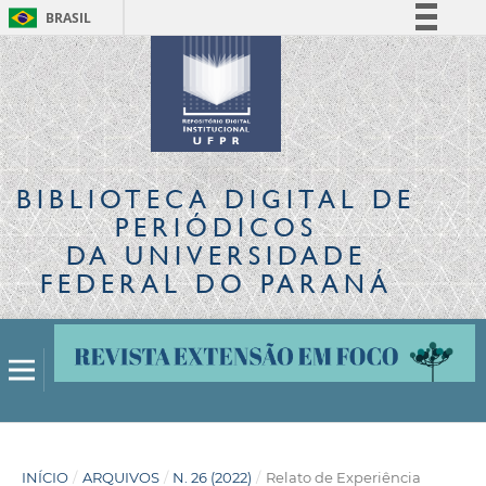
BRASIL
Simplifique!
Comunica BR
Participe
Acesso à informação
Legislação
BIBLIOTECA DIGITAL
DE
Canais
PERIÓDICOS
DA UNIVERSIDADE
FEDERAL DO PARANÁ
INÍCIO
/
ARQUIVOS
/
N. 26 (2022)
/
Relato de Experiência