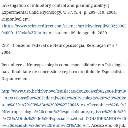
investigation of inhibitory control and planning ability. J.
Experimental Child Psychology, v. 87, n. 4, p. 299–319, 2004.
Disponível em:
<
https://www.sciencedirect.com/science/article/abs/pii/S00220965
04000116?via%3Dihub
> Acesso em: 09 de ago. de 2020.
CFP – Conselho Federal de Neuropsicologia. Resolução nº 2 /
2004
Reconhece a Neuropsicologia como especialidade em Psicologia
para finalidade de concessão e registro do título de Especialista.
Disponível em:
http://www.usp.br/drh/novo/legislacao/dou2004/cfp022004.html#
:~:text=Conselho%20Federal%20de%20Psicologia%20%2D%20Re
solu%C3%A7%C3%A3o%2002%2F2004&text=Reconhece%20a%2
0Neuropsicologia%20como%20especialidade,registro%20do%20
t%C3%ADtulo%20de%20Especialista.&text=CONSIDERANDO%20
o%20decidido%20em%20reuni%C3%A3o,Art
. Acesso em: 06 jul.