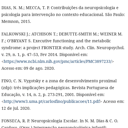
DIAS, N. M.; MECCA, T. P. Contribuições da neuropsicologia e
psicologia para intervenção no contexto educacional. São Paulo:
Memnon, 2015.
FALKOWSKI J.; ATCHISON T.; DEBUTTE-SMITH M.; WEINER M.
F.; O’BRYANT S. Executive functioning and the metabolic
syndrome: a project FRONTIER study. Arch. Clin. Neuropsychol.
v. 29, n. 1, p. 47–53, Fev 2014. Disponível em:
<
https://www.ncbi.nlm.nih.gov/pmc/articles/PMC3897233/
>
Acesso em: 09 de ago. 2020.
FINO, C. N. Vygotsky e a zona de desenvolvimento proximal
(zdp): três implicações pedagógicas. Revista Portuguesa de
Educação, v. 14, n. 2, p. 273-291, 2001. Disponível em:
<
http://www3.uma.pt/carlosfino/publicacoes/11.pdf
> Acesso em:
12 de jul. 2020.
FONSECA, R. P. Neuropsicologia Escolar. In N. M. Dias & C. O.
Cardoso. (Orgs.) Intervenção neuropsicológica infantil: