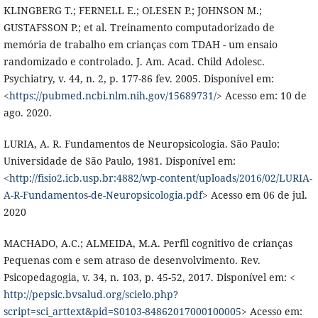
KLINGBERG T.; FERNELL E.; OLESEN P.; JOHNSON M.;
GUSTAFSSON P.; et al. Treinamento computadorizado de
memória de trabalho em crianças com TDAH - um ensaio
randomizado e controlado. J. Am. Acad. Child Adolesc.
Psychiatry, v. 44, n. 2, p. 177-86 fev. 2005. Disponível em:
<
https://pubmed.ncbi.nlm.nih.gov/15689731/
> Acesso em: 10 de
ago. 2020.
LURIA, A. R. Fundamentos de Neuropsicologia. São Paulo:
Universidade de São Paulo, 1981. Disponível em:
<
http://fisio2.icb.usp.br:4882/wp-content/uploads/2016/02/LURIA-
A-R-Fundamentos-de-Neuropsicologia.pdf
> Acesso em 06 de jul.
2020
MACHADO, A.C.; ALMEIDA, M.A. Perfil cognitivo de crianças
Pequenas com e sem atraso de desenvolvimento. Rev.
Psicopedagogia, v. 34, n. 103, p. 45-52, 2017. Disponível em: <
http://pepsic.bvsalud.org/scielo.php?
script=sci_arttext&pid=S0103-84862017000100005
> Acesso em: