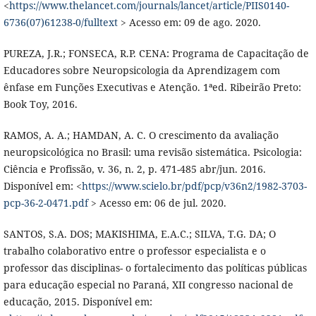
<
https://www.thelancet.com/journals/lancet/article/PIIS0140-
6736(07)61238-0/fulltext
> Acesso em: 09 de ago. 2020.
PUREZA, J.R.; FONSECA, R.P. CENA: Programa de Capacitação de
Educadores sobre Neuropsicologia da Aprendizagem com
ênfase em Funções Executivas e Atenção. 1ªed. Ribeirão Preto:
Book Toy, 2016.
RAMOS, A. A.; HAMDAN, A. C. O crescimento da avaliação
neuropsicológica no Brasil: uma revisão sistemática. Psicologia:
Ciência e Profissão, v. 36, n. 2, p. 471-485 abr/jun. 2016.
Disponível em: <
https://www.scielo.br/pdf/pcp/v36n2/1982-3703-
pcp-36-2-0471.pdf
> Acesso em: 06 de jul. 2020.
SANTOS, S.A. DOS; MAKISHIMA, E.A.C.; SILVA, T.G. DA; O
trabalho colaborativo entre o professor especialista e o
professor das disciplinas- o fortalecimento das políticas públicas
para educação especial no Paraná, XII congresso nacional de
educação, 2015. Disponível em: