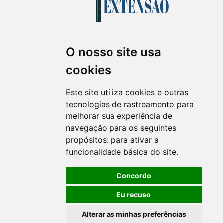
O nosso site usa
Revista Extensão em Foco
cookies
ISSN 2358-7180 (on-line)
revistaextensao@ufpr.br
Este site utiliza cookies e outras
tecnologias de rastreamento para
melhorar sua experiência de
navegação para os seguintes
propósitos:
para ativar a
funcionalidade básica do site
.
Concordo
Eu recuso
Alterar as minhas preferências