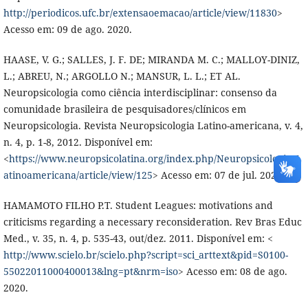
http://periodicos.ufc.br/extensaoemacao/article/view/11830
>
Acesso em: 09 de ago. 2020.
HAASE, V. G.; SALLES, J. F. DE; MIRANDA M. C.; MALLOY-DINIZ,
L.; ABREU, N.; ARGOLLO N.; MANSUR, L. L.; ET AL.
Neuropsicologia como ciência interdisciplinar: consenso da
comunidade brasileira de pesquisadores/clínicos em
Neuropsicologia. Revista Neuropsicologia Latino-americana, v. 4,
n. 4, p. 1-8, 2012. Disponível em:
<
https://www.neuropsicolatina.org/index.php/Neuropsicologia_L
atinoamericana/article/view/125
> Acesso em: 07 de jul. 2020.
HAMAMOTO FILHO P.T. Student Leagues: motivations and
criticisms regarding a necessary reconsideration. Rev Bras Educ
Med., v. 35, n. 4, p. 535-43, out/dez. 2011. Disponível em: <
http://www.scielo.br/scielo.php?script=sci_arttext&pid=S0100-
55022011000400013&lng=pt&nrm=iso
> Acesso em: 08 de ago.
2020.