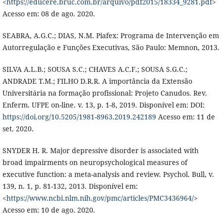
<
https://educere.bruc.com.br/arquivo/pdf2015/18334_9281.pdf
>
Acesso em: 08 de ago. 2020.
SEABRA, A.G.C.; DIAS, N.M. Piafex: Programa de Intervenção em
Autorregulação e Funções Executivas, São Paulo: Memnon, 2013.
SILVA A.L.B.; SOUSA S.C.; CHAVES A.C.F.; SOUSA S.G.C.;
ANDRADE T.M.; FILHO D.R.R. A importância da Extensão
Universitária na formação profissional: Projeto Canudos. Rev.
Enferm. UFPE on-line. v. 13, p. 1-8, 2019. Disponível em: DOI:
https://doi.org/10.5205/1981-8963.2019.242189
Acesso em: 11 de
set. 2020.
SNYDER H. R. Major depressive disorder is associated with
broad impairments on neuropsychological measures of
executive function: a meta-analysis and review. Psychol. Bull, v.
139, n. 1, p. 81-132, 2013. Disponível em:
<
https://www.ncbi.nlm.nih.gov/pmc/articles/PMC3436964/
>
Acesso em: 10 de ago. 2020.