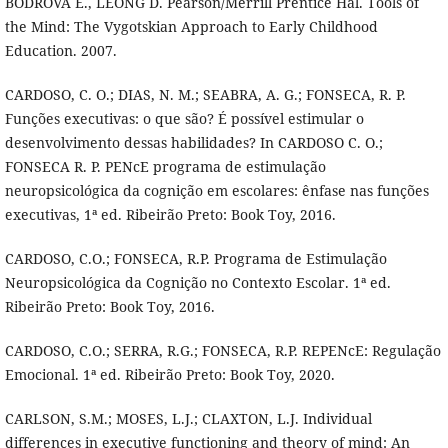
BODROVA E., LEONG D. Pearson/Merrill Prentice Hal. Tools of
the Mind: The Vygotskian Approach to Early Childhood
Education. 2007.
CARDOSO, C. O.; DIAS, N. M.; SEABRA, A. G.; FONSECA, R. P.
Funções executivas: o que são? É possível estimular o
desenvolvimento dessas habilidades? In CARDOSO C. O.;
FONSECA R. P. PENcE programa de estimulação
neuropsicológica da cognição em escolares: ênfase nas funções
executivas, 1ª ed. Ribeirão Preto: Book Toy, 2016.
CARDOSO, C.O.; FONSECA, R.P. Programa de Estimulação
Neuropsicológica da Cognição no Contexto Escolar. 1ª ed.
Ribeirão Preto: Book Toy, 2016.
CARDOSO, C.O.; SERRA, R.G.; FONSECA, R.P. REPENcE: Regulação
Emocional. 1ª ed. Ribeirão Preto: Book Toy, 2020.
CARLSON, S.M.; MOSES, L.J.; CLAXTON, L.J. Individual
differences in executive functioning and theory of mind: An