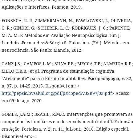
Aplicações e Interfaces, Pearson, 2019.
FONSECA, R. P.; ZIMMERMANN, N.; PAWLOWSKI, J.; OLIVEIRA,
C. R.; GINDRI, G.; SCHERER, L. C.; RODRIGUES, J. C.; PARENTE,
M. A. M. P. Métodos em Avaliação Neuropsicológica. Em J.
Landeira-Fernandez & Sérgio S. Fukusima. (Ed.). Métodos em
neurociência. São Paulo: Manole, 2012.
GANZ J.S.; CAMPOS L.M.; SILVA P.B.; MECCA T.P.; ALMEIDA R.P.;
MELO C.R.B.; et al. Programa de estimulação cognitiva
"Ativamente" para o Ensino Infantil. Rev. Psicopedagogia, v. 32,
n. 97, p. 14-25, 2015. Disponível em: <
http://pepsic.bvsalud.org/pdf/psicoped/v32n97/03.pdf
> Acesso
em 09 de ago. 2020.
GOMES, J.A.M.; BRASIL, R.M.C. Intervenções que promovem as
competências familiares e o desenvolvimento infantil. Extensão
em Ação, Fortaleza, v. 2, n. 11, jul./out., 2016. Edição especial.
Disponível em: <