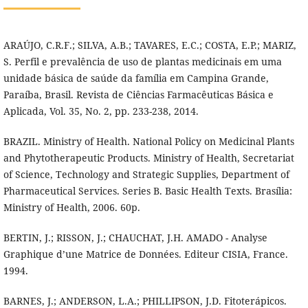
ARAÚJO, C.R.F.; SILVA, A.B.; TAVARES, E.C.; COSTA, E.P.; MARIZ,
S. Perfil e prevalência de uso de plantas medicinais em uma
unidade básica de saúde da família em Campina Grande,
Paraíba, Brasil. Revista de Ciências Farmacêuticas Básica e
Aplicada, Vol. 35, No. 2, pp. 233-238, 2014.
BRAZIL. Ministry of Health. National Policy on Medicinal Plants
and Phytotherapeutic Products. Ministry of Health, Secretariat
of Science, Technology and Strategic Supplies, Department of
Pharmaceutical Services. Series B. Basic Health Texts. Brasília:
Ministry of Health, 2006. 60p.
BERTIN, J.; RISSON, J.; CHAUCHAT, J.H. AMADO - Analyse
Graphique d’une Matrice de Données. Editeur CISIA, France.
1994.
BARNES, J.; ANDERSON, L.A.; PHILLIPSON, J.D. Fitoterápicos.