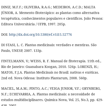
DINIZ, M.F.F.; OLIVEIRA, R.A.G.; MEDEIROS, A.C.D.; MALTA
JÚNIOR, A. Memento fitoterápico: as plantas como alternativa
terapêutica, conhecimentos populares e científicos. João Pessoa:
Editora Universitária / UFPB, 1997. 205p.
DOI:
http://dx.doi.org/10.5380/ef.v1i15.52776
DI STASI, L. C. Plantas medicinais: verdades e mentiras. São
Paulo, UNESP, 2007. 133p.
FINTELMANN, V.; WEISS, R. F. Manual de fitoterapia. 11th ed.,
Rio de Janeiro: Guanabara Koogan, 2010. 526p. LORENZI, H.;
MATOS, F.J.A. Plantas Medicinais no Brasil: nativas e exóticas.
2nd ed. Nova Odessa: Instituto Plantarum, 2008. 560p.
MACIEL, M.A.M.; PINTO, A.C.; VEIGA JUNIOR, V.F.; GRYNBERG,
N.F.; ECHEVARRIA, A. Plantas medicinais: a necessidade de
estudos multidisciplinares. Química Nova, Vol. 25, No.3, pp. 429-
438, 2002.