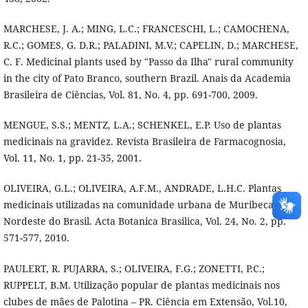
MARCHESE, J. A.; MING, L.C.; FRANCESCHI, L.; CAMOCHENA,
R.C.; GOMES, G. D.R.; PALADINI, M.V.; CAPELIN, D.; MARCHESE,
C. F. Medicinal plants used by "Passo da Ilha" rural community
in the city of Pato Branco, southern Brazil. Anais da Academia
Brasileira de Ciências, Vol. 81, No. 4, pp. 691-700, 2009.
MENGUE, S.S.; MENTZ, L.A.; SCHENKEL, E.P. Uso de plantas
medicinais na gravidez. Revista Brasileira de Farmacognosia,
Vol. 11, No. 1, pp. 21-35, 2001.
OLIVEIRA, G.L.; OLIVEIRA, A.F.M., ANDRADE, L.H.C. Plantas
medicinais utilizadas na comunidade urbana de Muribeca,
Nordeste do Brasil. Acta Botanica Brasilica, Vol. 24, No. 2, pp.
571-577, 2010.
PAULERT, R. PUJARRA, S.; OLIVEIRA, F.G.; ZONETTI, P.C.;
RUPPELT, B.M. Utilização popular de plantas medicinais nos
clubes de mães de Palotina – PR. Ciência em Extensão, Vol.10,