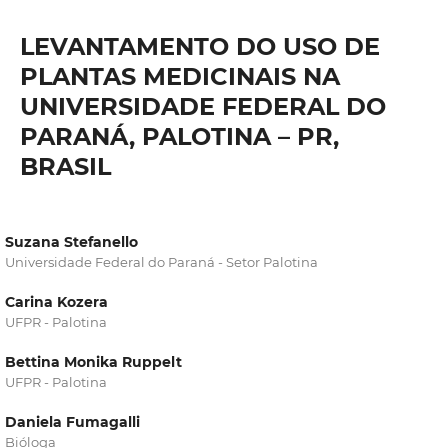
LEVANTAMENTO DO USO DE
PLANTAS MEDICINAIS NA
UNIVERSIDADE FEDERAL DO
PARANÁ, PALOTINA – PR,
BRASIL
Suzana Stefanello
Universidade Federal do Paraná - Setor Palotina
Carina Kozera
UFPR - Palotina
Bettina Monika Ruppelt
UFPR - Palotina
Daniela Fumagalli
Bióloga