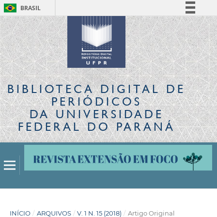
BRASIL
Simplifique!
Comunica BR
Participe
Acesso à informação
Legislação
BIBLIOTECA DIGITAL
DE
Canais
PERIÓDICOS
DA UNIVERSIDADE
FEDERAL DO PARANÁ
INÍCIO
/
ARQUIVOS
/
V. 1 N. 15 (2018)
/
Artigo Original