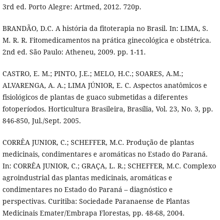
3rd ed. Porto Alegre: Artmed, 2012. 720p.
BRANDÃO, D.C. A história da fitoterapia no Brasil. In: LIMA, S.
M. R. R. Fitomedicamentos na prática ginecológica e obstétrica.
2nd ed. São Paulo: Atheneu, 2009. pp. 1-11.
CASTRO, E. M.; PINTO, J.E.; MELO, H.C.; SOARES, A.M.;
ALVARENGA, A. A.; LIMA JÚNIOR, E. C. Aspectos anatômicos e
fisiológicos de plantas de guaco submetidas a diferentes
fotoperíodos. Horticultura Brasileira, Brasília, Vol. 23, No. 3, pp.
846-850, Jul./Sept. 2005.
CORRÊA JUNIOR, C.; SCHEFFER, M.C. Produção de plantas
medicinais, condimentares e aromáticas no Estado do Paraná.
In: CORRÊA JUNIOR, C.; GRAÇA, L. R.; SCHEFFER, M.C. Complexo
agroindustrial das plantas medicinais, aromáticas e
condimentares no Estado do Paraná – diagnóstico e
perspectivas. Curitiba: Sociedade Paranaense de Plantas
Medicinais Emater/Embrapa Florestas, pp. 48-68, 2004.