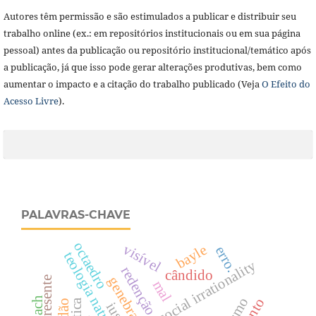
Autores têm permissão e são estimulados a publicar e distribuir seu
trabalho online (ex.: em repositórios institucionais ou em sua página
pessoal) antes da publicação ou repositório institucional/temático após
a publicação, já que isso pode gerar alterações produtivas, bem como
aumentar o impacto e a citação do trabalho publicado (Veja
O Efeito do
Acesso Livre
).
PALAVRAS-CHAVE
octaedro
visível
bayle
erro.
teologia natural
redenção
cândido
genebra
presente
mal
ius