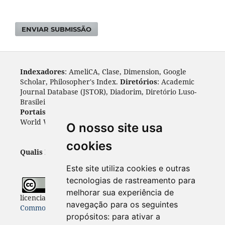
ENVIAR SUBMISSÃO
Indexadores
: AmeliCA, Clase, Dimension, Google
Scholar, Philosopher's Index.
Diretórios
: Academic
Journal Database (JSTOR), Diadorim, Diretório Luso-
Brasileiro, DOAJ, Journal 4 free, ROAD, Socol@ar.
Portais
: ARDI, Biblat, CAPES, LiVre, ScienceOpen,
World Wide Science.
Índices
: Cite Factor, OAJI.
O nosso site usa
cookies
Qualis Periódicos - Capes
: A1
Este site utiliza cookies e outras
tecnologias de rastreamento para
Todo o conteúdo desta revista está
melhorar sua experiência de
licenciado sob a
Licença
Internacional Creative
navegação para os seguintes
Commons 4.0 (CC BY 4.0)
propósitos:
para ativar a