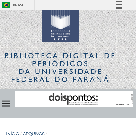
BRASIL
Simplifique!
Comunica BR
Participe
Acesso à informação
Legislação
BIBLIOTECA DIGITAL
DE
Canais
PERIÓDICOS
DA UNIVERSIDADE
FEDERAL DO PARANÁ
INÍCIO
/
ARQUIVOS
/