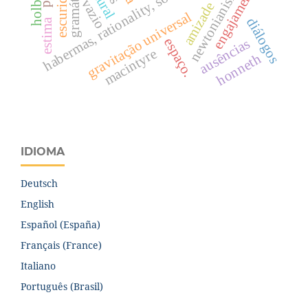
habermas, rationality, social irrationality
newtonianismo
holbach
engajamento
gramática
escuridão
vazio
amizade
gravitação universal
diálogos
estima
espaço.
ausências
macintyre
honneth
IDIOMA
Deutsch
English
Español (España)
Français (France)
Italiano
Português (Brasil)