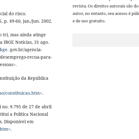
revista. Os direitos autorais são do
ial do risco.
autor, no entanto, seu acesso é púb
 p. 49-60, jan./jun. 2002.
e de uso gratuito.
tri, mas ainda atinge
 IBGE Notícias, 31 ago.
ibge
. gov.br/agencia-
80-desemprego-recua-para-
pessoas>.
nstituição da República
cao/constituicao.htm
>.
 no. 9.795 de 27 de abril
itui a Política Nacional
s. Disponível em
.htm
>.