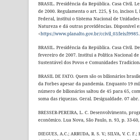
BRASIL. Presidência da República. Casa Civil. Le
de 2000. Regulamenta o art. 225, § 1o, incisos I, I
Federal, institui o Sistema Nacional de Unidade
Natureza e dá outras providências. Disponível 
<
https://www.planalto.gov.br/ccivil_03/leis/l9985
BRASIL. Presidência da República. Casa Civil. De
fevereiro de 2007. Institui a Política Nacional 
Sustentável dos Povos e Comunidades Tradicionai
BRASIL DE FATO. Quem são os bilionários brasile
da Forbes apesar da pandemia. Enquanto 19 mi
número de bilionários saltou de 45 para 65, c
soma das riquezas. Geral. Desigualdade. 07 abr. 
BRESSER-PEREIRA, L. C. Desenvolvimento, progr
econômico. Lua Nova, São Paulo, n. 93, p. 33-60,
DIEGUES, A.C.; ARRUDA, R. S. V.; SILVA, V. C. F.; 