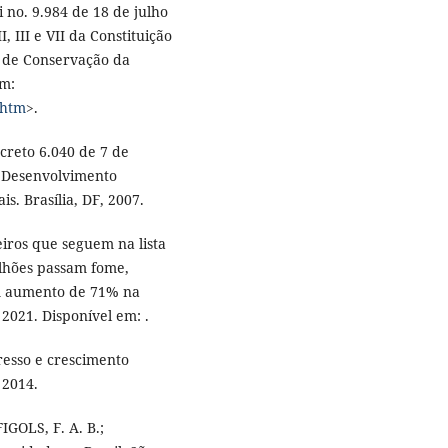
i no. 9.984 de 18 de julho
I, III e VII da Constituição
s de Conservação da
em:
.htm
>.
creto 6.040 de 7 de
de Desenvolvimento
s. Brasília, DF, 2007.
iros que seguem na lista
lhões passam fome,
om aumento de 71% na
2021. Disponível em: .
esso e crescimento
 2014.
FIGOLS, F. A. B.;