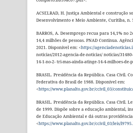
ACSELRAD, H. Justiça Ambiental e construção soc
Desenvolvimento e Meio Ambiente, Curitiba, n. 5,
BARROS, A. Desemprego recua para 14,1% no 2o 
14,4 milhões de pessoas. PNAD Contínua. Agência
2021. Disponível em: <
https://agenciadenoticias.
noticias/2012-agencia-de-noticias/ noticias/314
14-1-no-2- tri-mas-ainda-atinge-14-4-milhoes-de-
BRASIL. Presidência da República. Casa Civil. Co
Federativa do Brasil de 1988. Disponível em:
<
https://www.planalto.gov.br/ccivil_03/constitui
BRASIL. Presidência da República. Casa Civil. Lei
de 1999. Dispõe sobre a educação ambiental, inst
de Educação Ambiental e dá outras providência
<
https://www.planalto.gov.br/ccivil_03/leis/l9795