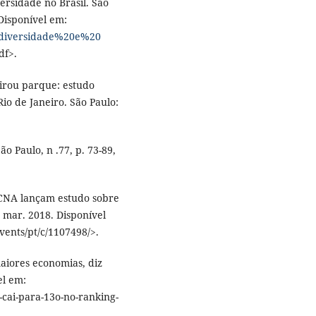
ersidade no Brasil. São
isponível em:
Biodiversidade%20e%20
df>.
virou parque: estudo
io de Janeiro. São Paulo:
o Paulo, n .77, p. 73-89,
 CNA lançam estudo sobre
6 mar. 2018. Disponível
vents/pt/c/1107498/>.
aiores economias, diz
el em:
-cai-para-13o-no-ranking-