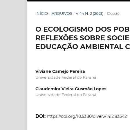
INÍCIO
/
ARQUIVOS
/
V. 14 N. 2 (2021)
/
Dossiê
O ECOLOGISMO DOS POBR
REFLEXÕES SOBRE SOCI
EDUCAÇÃO AMBIENTAL C
Viviane Camejo Pereira
Universidade Federal do Paraná
Claudemira Vieira Gusmão Lopes
Universidade Federal do Paraná
DOI:
https://doi.org/10.5380/diver.v14i2.83342