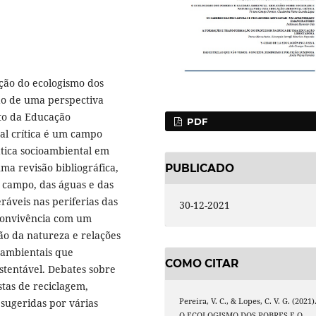
ção do ecologismo dos
ão de uma perspectiva
to da Educação
PDF
l crítica é um campo
ática socioambiental em
ma revisão bibliográfica,
PUBLICADO
 campo, das águas e das
ráveis nas periferias das
30-12-2021
convivência com um
o da natureza e relações
ioambientais que
COMO CITAR
entável. Debates sobre
stas de reciclagem,
Pereira, V. C., & Lopes, C. V. G. (2021)
sugeridas por várias
O ECOLOGISMO DOS POBRES E O