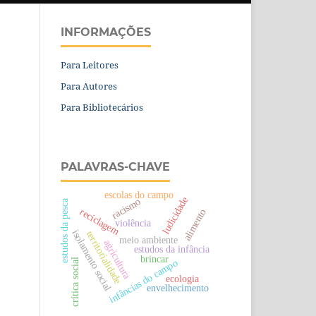
INFORMAÇÕES
Para Leitores
Para Autores
Para Bibliotecários
PALAVRAS-CHAVE
escolas do campo
ludicidade
racismo
estudos da pesca
reciclagem
alimento
violência
isolamento social
territorialidade
meio ambiente
agricultura
estudos da infância
brincar
crítica social
infâncias do campo
ecologia
envelhecimento