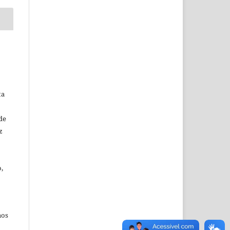
ta
de
z
,
aos