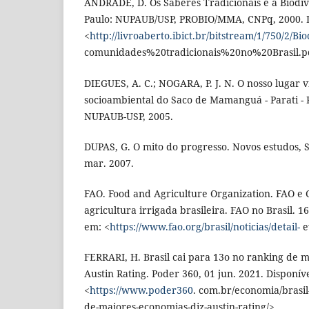
ANDRADE, D. Os Saberes Tradicionais e a Biodiv
Paulo: NUPAUB/USP, PROBIO/MMA, CNPq, 2000. D
<
http://livroaberto.ibict.br/bitstream/1/750/2/
comunidades%20tradicionais%20no%20Brasil.p
DIEGUES, A. C.; NOGARA, P. J. N. O nosso lugar 
socioambiental do Saco de Mamanguá - Parati - R
NUPAUB-USP, 2005.
DUPAS, G. O mito do progresso. Novos estudos, Sã
mar. 2007.
FAO. Food and Agriculture Organization. FAO e
agricultura irrigada brasileira. FAO no Brasil. 1
em: <
https://www.fao.org/brasil/noticias/detail-
e
FERRARI, H. Brasil cai para 13o no ranking de m
Austin Rating. Poder 360, 01 jun. 2021. Disponív
<
https://www.poder360
. com.br/economia/brasil
de-maiores-economias-diz-austin-rating/>.