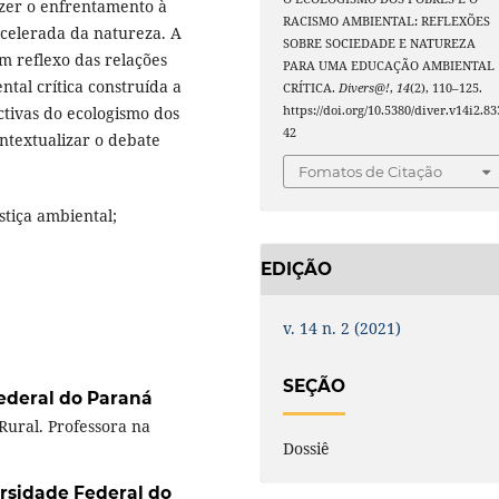
fazer o enfrentamento à
RACISMO AMBIENTAL: REFLEXÕES
 acelerada da natureza. A
SOBRE SOCIEDADE E NATUREZA
 reflexo das relações
PARA UMA EDUCAÇÃO AMBIENTAL
al crítica construída a
CRÍTICA.
Divers@!
,
14
(2), 110–125.
https://doi.org/10.5380/diver.v14i2.83
ectivas do ecologismo dos
42
ntextualizar o debate
Fomatos de Citação
tiça ambiental;
EDIÇÃO
v. 14 n. 2 (2021)
SEÇÃO
ederal do Paraná
Rural. Professora na
Dossiê
rsidade Federal do