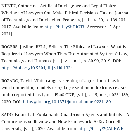
NUNEZ, Catherine. Artificial Intelligence and Legal Ethics:
Whether AI Lawyers Can Make Ethical Decisions. Tulane Journal
of Technology and Intellectual Property, [s. l.], v. 20, p. 189-204,
2017. Available from:
https://bit.ly/3sRbZl3
[Accessed: 15 Apr.
2021].
ROGERS, Justine; BELL, Felicity. The Ethical AI Lawyer: What is
Required of Lawyers When They Use Automated Systems? Law,
Technology and Humans, [s. l.], v. 1, n. 1, p. 80-99, 2019. DOI:
https://doi.org/10.5204/lthj.v1i0.1324
.
ROZADO, David. Wide range screening of algorithmic bias in
word embedding models using large sentiment lexicons reveals
underreported bias types. PLoS ONE, [s. l.], v. 15, n. 4, e0231189,
2020. DOI:
https://doi.org/10.1371/journal.pone.0231189
.
SADO, Fatai et al. Explainable Goal-Driven Agents and Robots – A
Comprehensive Review and New Framework. ArXiv Cornell
University, [s. l.], 2020. Available from:
https://bit.ly/2QAbEWK