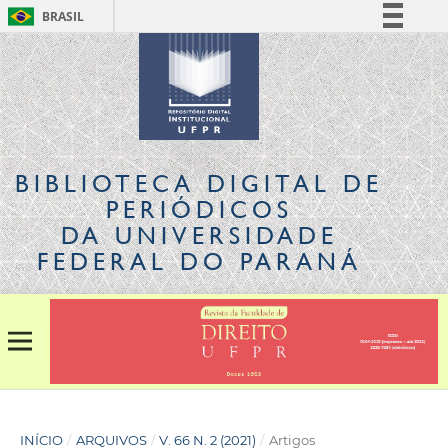
BRASIL
Simplifique!
Comunica BR
Participe
Acesso à informação
Legislação
BIBLIOTECA DIGITAL
DE
Canais
PERIÓDICOS
DA UNIVERSIDADE
FEDERAL DO PARANÁ
INÍCIO
/
ARQUIVOS
/
V. 66 N. 2 (2021)
/
Artigos