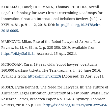
KERIKMÄE, Tanel; HOFFMANN, Thomas; CHOCHIA, Archil.
Legal Technology for Law Firms: Determining Roadmaps for
Innovation. Croatian International Relations Review, [s. l.], v.
XXIV, n. 81, p. 91-112, 2018. DOI:
https://doi.org/10.2478/cirr-
2018-0005
.
MARKOVIC, Milan. Rise of the Robot Lawyers? Arizona Law
Review, [s. l.], v. 61, n. 2, p. 325-350, 2019. Available from:
https://bit.ly/3aI1b2l
[Accessed: 15 Apr. 2021].
MCGOOGAN, Cara. 19-year-old’s ‘robot lawyer’ overturns
160,000 parking tickets. The Telegraph, [s. l.], 26 June 2016.
Available from:
https://bit.ly/3xrzx3i
[Accessed: 15 Apr. 2021].
MOSES, Lyria Bennett. The Need for Lawyers. In: The Future of
Australian Legal Education (University of New South Wales Law
Research Series, Research Paper No. 18-46). Sydney: Thomson
Reuters, 2018. 15 p. DOI:
http://dx.doi.org/10.2139/ssrn.3225456
.