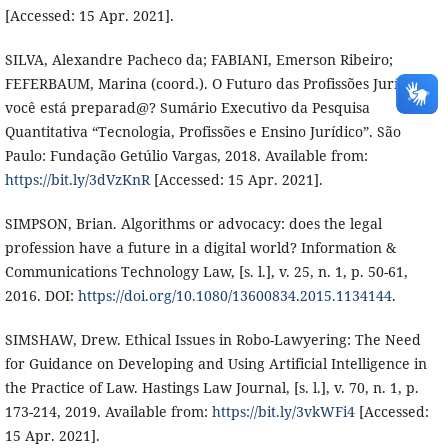
[Accessed: 15 Apr. 2021].
SILVA, Alexandre Pacheco da; FABIANI, Emerson Ribeiro;
FEFERBAUM, Marina (coord.). O Futuro das Profissões Jurídicas:
você está preparad@? Sumário Executivo da Pesquisa
Quantitativa “Tecnologia, Profissões e Ensino Jurídico”. São
Paulo: Fundação Getúlio Vargas, 2018. Available from:
https://bit.ly/3dVzKnR
[Accessed: 15 Apr. 2021].
SIMPSON, Brian. Algorithms or advocacy: does the legal
profession have a future in a digital world? Information &
Communications Technology Law, [s. l.], v. 25, n. 1, p. 50-61,
2016. DOI:
https://doi.org/10.1080/13600834.2015.1134144
.
SIMSHAW, Drew. Ethical Issues in Robo-Lawyering: The Need
for Guidance on Developing and Using Artificial Intelligence in
the Practice of Law. Hastings Law Journal, [s. l.], v. 70, n. 1, p.
173-214, 2019. Available from:
https://bit.ly/3vkWFi4
[Accessed:
15 Apr. 2021].