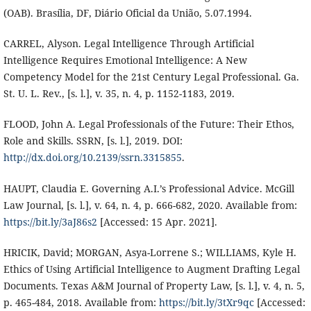
(OAB). Brasília, DF, Diário Oficial da União, 5.07.1994.
CARREL, Alyson. Legal Intelligence Through Artificial
Intelligence Requires Emotional Intelligence: A New
Competency Model for the 21st Century Legal Professional. Ga.
St. U. L. Rev., [s. l.], v. 35, n. 4, p. 1152-1183, 2019.
FLOOD, John A. Legal Professionals of the Future: Their Ethos,
Role and Skills. SSRN, [s. l.], 2019. DOI:
http://dx.doi.org/10.2139/ssrn.3315855
.
HAUPT, Claudia E. Governing A.I.’s Professional Advice. McGill
Law Journal, [s. l.], v. 64, n. 4, p. 666-682, 2020. Available from:
https://bit.ly/3aJ86s2
[Accessed: 15 Apr. 2021].
HRICIK, David; MORGAN, Asya-Lorrene S.; WILLIAMS, Kyle H.
Ethics of Using Artificial Intelligence to Augment Drafting Legal
Documents. Texas A&M Journal of Property Law, [s. l.], v. 4, n. 5,
p. 465-484, 2018. Available from:
https://bit.ly/3tXr9qc
[Accessed: