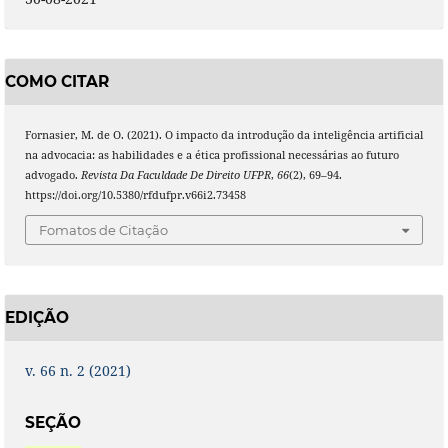
COMO CITAR
Fornasier, M. de O. (2021). O impacto da introdução da inteligência artificial
na advocacia: as habilidades e a ética profissional necessárias ao futuro
advogado.
Revista Da Faculdade De Direito UFPR
,
66
(2), 69–94.
https://doi.org/10.5380/rfdufpr.v66i2.73458
Fomatos de Citação
EDIÇÃO
v. 66 n. 2 (2021)
SEÇÃO