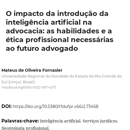
O impacto da introdução da
inteligência artificial na
advocacia: as habilidades e a
ética profissional necessárias
ao futuro advogado
Mateus de Oliveira Fornasier
Universidade Regional do Noroeste do Estado do Rio Grande do
Sul (Unijuí, Brasil)
http://orcid.org/0000-0002-1617-4270
DOI:
https://doi.org/10.5380/rfdufpr.v66i2.73458
Palavras-chave:
Inteligência artificial. Serviços jurídicos.
Deontologia profissional.