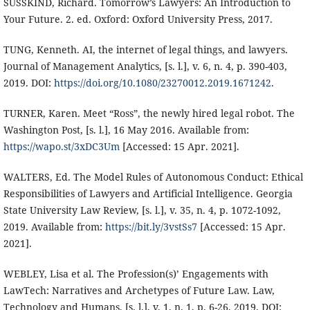
SUSSKIND, Richard. Tomorrow’s Lawyers: An Introduction to
Your Future. 2. ed. Oxford: Oxford University Press, 2017.
TUNG, Kenneth. AI, the internet of legal things, and lawyers.
Journal of Management Analytics, [s. l.], v. 6, n. 4, p. 390-403,
2019. DOI:
https://doi.org/10.1080/23270012.2019.1671242
.
TURNER, Karen. Meet “Ross”, the newly hired legal robot. The
Washington Post, [s. l.], 16 May 2016. Available from:
https://wapo.st/3xDC3Um
[Accessed: 15 Apr. 2021].
WALTERS, Ed. The Model Rules of Autonomous Conduct: Ethical
Responsibilities of Lawyers and Artificial Intelligence. Georgia
State University Law Review, [s. l.], v. 35, n. 4, p. 1072-1092,
2019. Available from:
https://bit.ly/3vstSs7
[Accessed: 15 Apr.
2021].
WEBLEY, Lisa et al. The Profession(s)’ Engagements with
LawTech: Narratives and Archetypes of Future Law. Law,
Technology and Humans, [s. l.], v. 1, n. 1, p. 6-26, 2019. DOI: