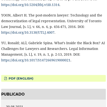
https://doi.org/10.5204/lthj.v1i0.1314
.
YOON, Albert H. The post-modern lawyer: Technology and the
democratization of legal representation. University of Toronto
Law Journal, [s. l.], v. 66, n. 4, p. 456-471, 2016. DOI:
https://doi.org/10.3138/UTLJ.4007
.
YU, Ronald; ALÌ, Gabriele Spina. What’s Inside the Black Box? AI
Challenges for Lawyers and Researchers. Legal Information
Management, [s. l.], v. 19, n. 1, p. 2-13, 2019. DOI:
https://doi.org/10.1017/S1472669619000021
.
PDF (ENGLISH)
PUBLICADO
30-08-2021