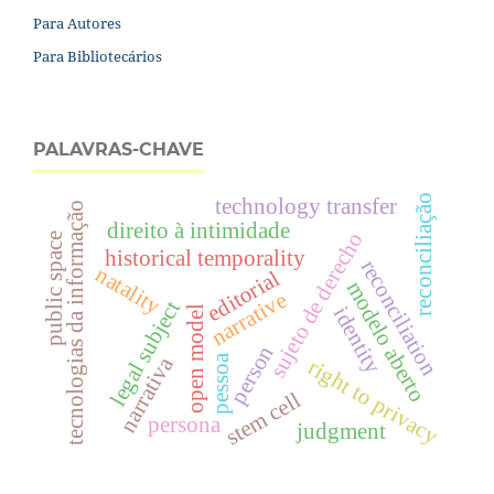
Para Autores
Para Bibliotecários
PALAVRAS-CHAVE
reconciliação
technology transfer
tecnologias da informação
direito à intimidade
sujeto de derecho
public space
historical temporality
reconciliation
natality
editorial
modelo aberto
narrative
legal subject
identity
open model
person
narrativa
pessoa
right to privacy
stem cell
persona
judgment