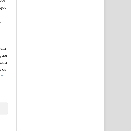
icos
 que
;
tem
quer
para
b os
nº