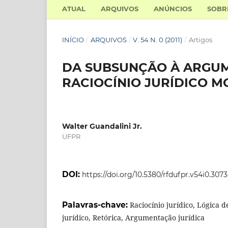
ATUAL
ARQUIVOS
ANÚNCIOS
SOB
INÍCIO
/
ARQUIVOS
/
V. 54 N. 0 (2011)
/
Artigos
DA SUBSUNÇÃO À ARGUM
RACIOCÍNIO JURÍDICO 
Walter Guandalini Jr.
UFPR
DOI:
https://doi.org/10.5380/rfdufpr.v54i0.307
Palavras-chave:
Raciocínio jurídico, Lógica d
jurídico, Retórica, Argumentação jurídica