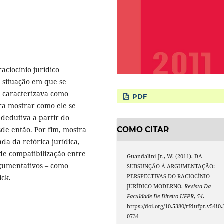
aciocínio jurídico
 situação em que se
e caracterizava como
PDF
ra mostrar como ele se
 dedutiva a partir do
de então. Por fim, mostra
COMO CITAR
a da retórica jurídica,
de compatibilização entre
Guandalini Jr., W. (2011). DA
rgumentativos – como
SUBSUNÇÃO À ARGUMENTAÇÃO:
ick.
PERSPECTIVAS DO RACIOCÍNIO
JURÍDICO MODERNO.
Revista Da
Faculdade De Direito UFPR
,
54
.
https://doi.org/10.5380/rfdufpr.v54i0.
0734