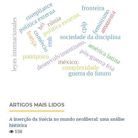
compliance
fronteira
política externa
feminismo
amazonia
política externa.
rússia
leyes internacionales
bri
cplp
comércio
frança.
sociedade da disciplina
rmb
desenvolvimentismo.
américa latina
pós-guerra fria
panóptico
méxico.
complexidade
guerra do futuro
ARTIGOS MAIS LIDOS
A inserção da Suécia no mundo neoliberal: uma análise
histórica
150