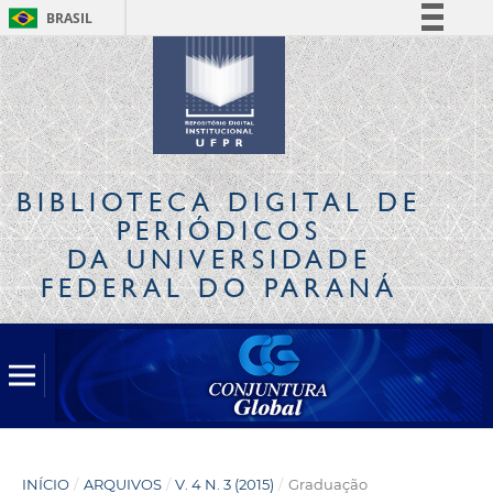
BRASIL
Simplifique!
Comunica BR
Participe
Acesso à informação
Legislação
BIBLIOTECA DIGITAL
DE
Canais
PERIÓDICOS
DA UNIVERSIDADE
FEDERAL DO PARANÁ
INÍCIO
/
ARQUIVOS
/
V. 4 N. 3 (2015)
/
Graduação