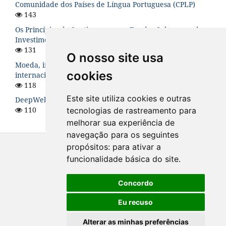
Comunidade dos Países de Língua Portuguesa (CPLP)
143
Os Princípios de Santiago para os Fundos Soberanos de
Investimento: uma análise teórica
131
O nosso site usa
Moeda, instabilidade financeira e hierarquia no sistema
cookies
internacional
118
Este site utiliza cookies e outras
DeepWeb: O Lado Sombrio da Internet
110
tecnologias de rastreamento para
melhorar sua experiência de
navegação para os seguintes
propósitos:
para ativar a
funcionalidade básica do site
.
Concordo
Eu recuso
Alterar as minhas preferências