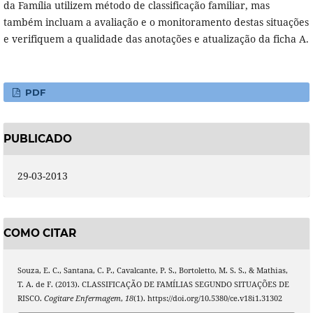
da Família utilizem método de classificação familiar, mas
também incluam a avaliação e o monitoramento destas situações
e verifiquem a qualidade das anotações e atualização da ficha A.
PDF
PUBLICADO
29-03-2013
COMO CITAR
Souza, E. C., Santana, C. P., Cavalcante, P. S., Bortoletto, M. S. S., & Mathias,
T. A. de F. (2013). CLASSIFICAÇÃO DE FAMÍLIAS SEGUNDO SITUAÇÕES DE
RISCO.
Cogitare Enfermagem
,
18
(1). https://doi.org/10.5380/ce.v18i1.31302