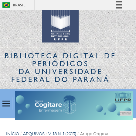
BRASIL
Simplifique!
Comunica BR
Participe
Acesso à informação
Legislação
BIBLIOTECA DIGITAL
DE
Canais
PERIÓDICOS
DA UNIVERSIDADE
FEDERAL DO PARANÁ
INÍCIO
/
ARQUIVOS
/
V. 18 N. 1 (2013)
/
Artigo Original