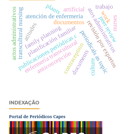
plants
trabajo
artificial
atos administrativos
actos administrativos
transcultural nursing
work
atención de enfermería
nurses
peer review
documentos
revisión por expertos
atitudes
family planning
planificación familiar
periodicals as topic
publicaciones periódicas c
enfermería transcultural
contraception
documents
anticoncepción
culture
INDEXAÇÃO
Portal de Periódicos Capes