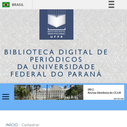
BRASIL
Simplifique!
Comunica BR
Participe
Acesso à informação
Legislação
BIBLIOTECA DIGITAL
DE
Canais
PERIÓDICOS
DA UNIVERSIDADE
FEDERAL DO PARANÁ
INÍCIO
/
Cadastrar