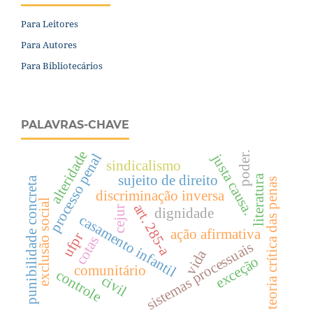
Para Leitores
Para Autores
Para Bibliotecários
PALAVRAS-CHAVE
alteridade
poder.
justa causa.
processo penal
sindicalismo
sujeito de direito
literatura
punibilidade concreta
teoria crítica das penas
discriminação inversa
exclusão social
art. 285-a
cejur
dignidade
casamento infantil
ação afirmativa
ufpr
cotas
sistemas processuais
vida
exceção
comunitário
controle
civil