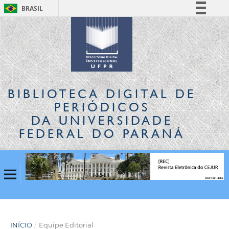
BRASIL
Simplifique!
Comunica BR
Participe
Acesso à informação
Legislação
BIBLIOTECA DIGITAL
DE
Canais
PERIÓDICOS
DA UNIVERSIDADE
FEDERAL DO PARANÁ
INÍCIO
/
Equipe Editorial