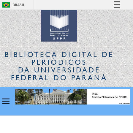
BRASIL
Simplifique!
Comunica BR
Participe
Acesso à informação
Legislação
BIBLIOTECA DIGITAL
DE
Canais
PERIÓDICOS
DA UNIVERSIDADE
FEDERAL DO PARANÁ