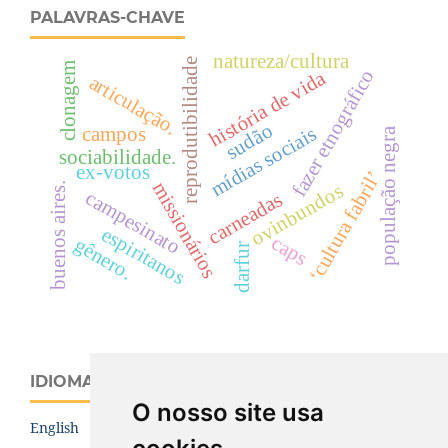
PALAVRAS-CHAVE
natureza/cultura
reprodutibilidade
clonagem
fazer etnográfico
história de vida
articulação.
sudão
campos
mídias sociais
população negra
sociabilidade.
ex-votos
‘cultura fabril’
missionários
ovinbundos
buenos aires.
campesinato
carneadas
espiritanos
caps
gênero.
darfur
IDIOMA
O nosso site usa
English