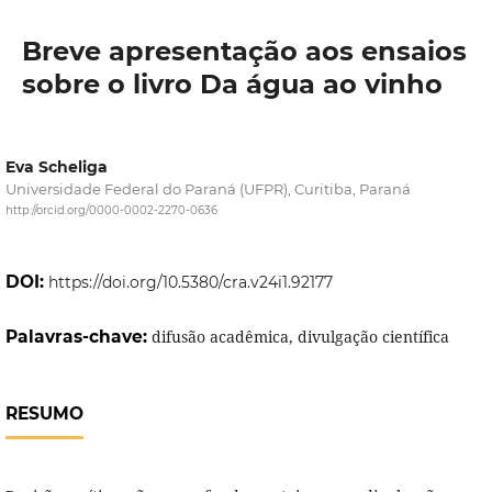
Breve apresentação aos ensaios
sobre o livro Da água ao vinho
Eva Scheliga
Universidade Federal do Paraná (UFPR), Curitiba, Paraná
http://orcid.org/0000-0002-2270-0636
DOI:
https://doi.org/10.5380/cra.v24i1.92177
Palavras-chave:
difusão acadêmica, divulgação científica
RESUMO