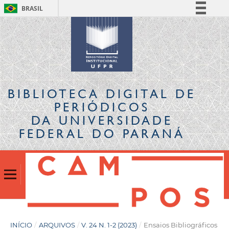
BRASIL
Simplifique!
Comunica BR
Participe
Acesso à informação
Legislação
BIBLIOTECA DIGITAL
DE
Canais
PERIÓDICOS
DA UNIVERSIDADE
FEDERAL DO PARANÁ
INÍCIO
/
ARQUIVOS
/
V. 24 N. 1-2 (2023)
/
Ensaios Bibliográficos