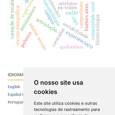
reprodutibilidade
ovinbundos
espiritanos
variação de escalas
artefatos
campesinato
comunidade rural
buenos aires.
ex-votos
missionários
escrita etnográfica
campos
sudão
biotecnologia
caps
articulação.
sociabilidade.
mídias sociais
carneadas
experiência(s)
pobreza
quilombos.
IDIOMA
O nosso site usa
English
cookies
Español (España)
Português (Brasil)
Este site utiliza cookies e outras
tecnologias de rastreamento para