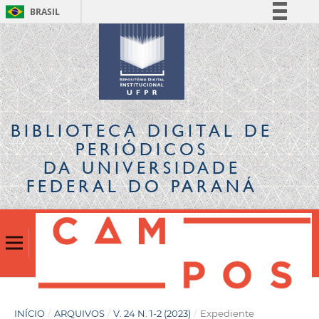
BRASIL
Simplifique!
Comunica BR
Participe
Acesso à informação
Legislação
BIBLIOTECA DIGITAL
DE
Canais
PERIÓDICOS
DA UNIVERSIDADE
FEDERAL DO PARANÁ
INÍCIO
/
ARQUIVOS
/
V. 24 N. 1-2 (2023)
/
Expediente