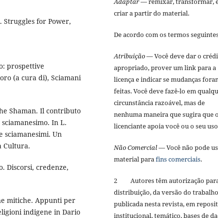
Adaptar
— remixar, transformar, 
criar a partir do material.
. Struggles for Power,
De acordo com os termos seguinte
Atribuição
— Você deve dar o créd
mo: prospettive
apropriado, prover um link para a
ioro (a cura di), Sciamani
licença e indicar se mudanças fora
feitas. Você deve fazê-lo em qualq
circunstância razoável, mas de
the Shaman. Il contributo
nenhuma maneira que sugira que 
o sciamanesimo. In L.
licenciante apoia você ou o seu us
 e sciamanesimi. Un
 Cultura.
Não Comercial
— Você não pode us
material para
fins comerciais
.
o. Discorsi, credenze,
2 Autores têm autorização par
distribuição, da versão do trabalh
ne mitiche. Appunti per
publicada nesta revista, em reposi
ligioni indigene in Dario
institucional, temático, bases de d