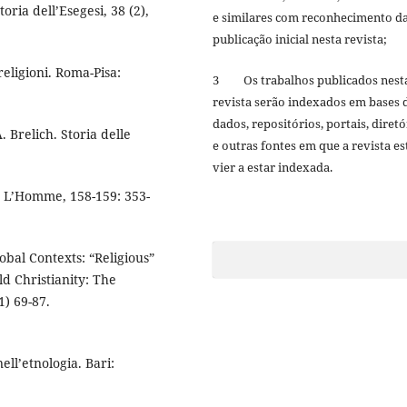
oria dell’Esegesi, 38 (2),
e similares com reconhecimento d
publicação inicial nesta revista;
religioni. Roma-Pisa:
3 Os trabalhos publicados nest
revista serão indexados em bases 
dados, repositórios, portais, diretó
. Brelich. Storia delle
e outras fontes em que a revista es
vier a estar indexada.
. L’Homme, 158-159: 353-
bal Contexts: “Religious”
d Christianity: The
) 69-87.
ell’etnologia. Bari: