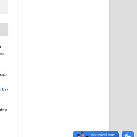
a
os:
 sob
C BY-
ir o