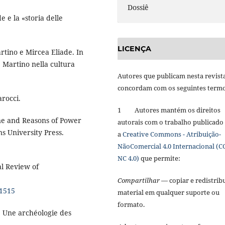
Dossiê
e e la «storia delle
LICENÇA
artino e Mircea Eliade. In
e Martino nella cultura
Autores que publicam nesta revist
concordam com os seguintes term
arocci.
1 Autores mantém os direitos
line and Reasons of Power
autorais com o trabalho publicado
ns University Press.
a
Creative Commons - Atribuição-
NãoComercial 4.0 Internacional (C
NC 4.0)
que permite:
l Review of
Compartilhar
— copiar e redistribu
01515
material em qualquer suporte ou
formato.
e. Une archéologie des