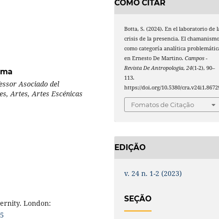
COMO CITAR
Botta, S. (2024). En el laboratorio de l
crisis de la presencia. El chamanism
como categoría analítica problemátic
en Ernesto De Martino.
Campos -
Revista De Antropologia
,
24
(1-2), 90–
Roma
113.
fessor Asociado del
https://doi.org/10.5380/cra.v24i1.8672
es, Artes, Artes Escénicas
Fomatos de Citação
EDIÇÃO
v. 24 n. 1-2 (2023)
SEÇÃO
ernity. London:
15