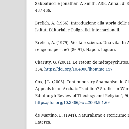
Sabbatucci e Jonathan Z. Smith. ASE. Annali di St
437-466.
Brelich, A. (1966). Introduzione alla storia delle 
Istituti Editoriali e Poligrafici Internazionali.
Brelich, A. (1979). Verità e scienza. Una vita. In A
religioni: perché? (86-91). Napoli: Liguori.
Charuty, G. (2001). Le retour de métapsychistes
364.
https://doi.org/10.4000/lhomme.117
Cox, J.L. (2003). Contemporary Shamanism in Glo
Appeals to an Archaic Tradition? Studies in Worl
Edinburgh Review of Theology and Religion”, 9(1
https://doi.org/10.3366/swc.2003.9.1.69
de Martino, E. (1941). Naturalismo e storicismo n
Laterza.