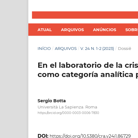
ATUAL
ARQUIVOS
ANÚNCIOS
SOB
INÍCIO
/
ARQUIVOS
/
V. 24 N. 1-2 (2023)
/
Dossiê
En el laboratorio de la cr
como categoría analítica
Sergio Botta
Università La Sapienza. Roma
https://orcid.org/0000-0003-0006-7830
DOI:
https://doi.org/10.5380/cra.v24i1.86729