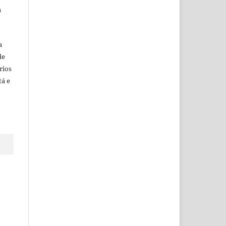
a
a
de
rios
tá e