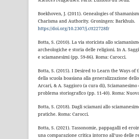
Boekhoven, J. (2011). Genealogies of Shamanism
Charisma and Authority. Groningen: Barkhuis.
https://doi.org/10.2307/j.ctt22728fr
Botta, S. (2010). La via storicista allo sciamanis
archeologiche e storia delle religioni. In A. Sagg
e sciamanesimi (pp. 59-86). Roma: Carocci.
Botta, S. (2015). I Desired to Learn the Ways of 
della scuola boasiana alla generalizzazione dell
Arcari, & A. Saggioro (a cura di), Sciamanesimo
problema storiografico (pp. 11-40). Roma: Nuova
Botta, S. (2018). Dagli sciamani allo sciamanesim
pratiche. Roma: Carocci.
Botta, S. (2021). Tassonomie, pappagalli ed eroi
una comparazione critica intorno all’uso delle re