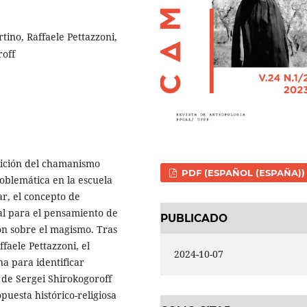
ino, Raffaele Pettazzoni,
roff
finición del chamanismo
PDF (ESPAÑOL (ESPAÑA))
roblemática en la escuela
lar, el concepto de
 para el pensamiento de
PUBLICADO
ión sobre el magismo. Tras
faele Pettazzoni, el
2024-10-07
na para identificar
s de Sergei Shirokogoroff
puesta histórico-religiosa