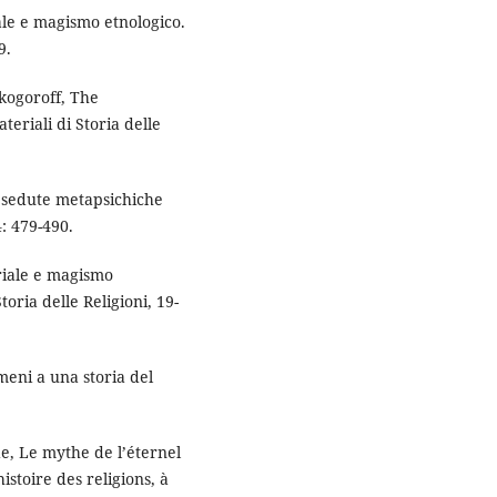
ale e magismo etnologico.
9.
okogoroff, The
eriali di Storia delle
e sedute metapsichiche
4: 479-490.
riale e magismo
toria delle Religioni, 19-
meni a una storia del
e, Le mythe de l’éternel
istoire des religions, à