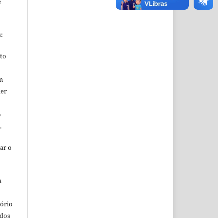
e
s:
ito
m
uer
o
o.
ar o
a
o
tório
ados