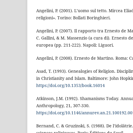
Angelini, P. (2001). L’uomo sul tetto. Mircea Eliad
religioni». Torino: Bollati Boringhieri.
Angelini, P. (2007). Il rapporto tra Ernesto de M
C. Gallini, & M. Massenzio (a cura di). Ernesto d
europea (pp. 211-222). Napoli: Liguori.
Angelini, P. (2008). Ernesto de Martino. Roma: C
Asad, T. (1993). Genealogies of Religion. Discip
in Christianity and Islam. Baltimore: John Hopki
https://doi.org/10.1353/book.16014
Atkinson, J.M. (1992). Shamanisms Today. Annua
Anthropology, 21, 307-330.
https://doi.org/10.1146/annurev.an.21.100192.0
Bernand, C. & Gruzinski, S. (1988). De l’idolâtri
sciences religieuses. Paris: Éditions du Seuil.