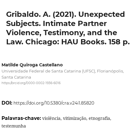
Gribaldo. A. (2021). Unexpected
Subjects. Intimate Partner
Violence, Testimony, and the
Law. Chicago: HAU Books. 158 p.
Matilde Quiroga Castellano
Universidade Federal de Santa Catarina (UFSC), Florianópolis,
Santa Catarina
https://orcid.org/0000-0002-1936-6016
DOI:
https://doi.org/10.5380/cra.v24i1.85820
Palavras-chave:
violência, vitimização, etnografia,
testemunha