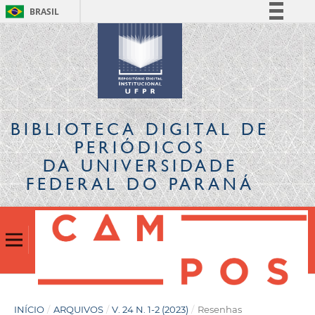
BRASIL
Simplifique!
Comunica BR
Participe
Acesso à informação
Legislação
BIBLIOTECA DIGITAL
DE
Canais
PERIÓDICOS
DA UNIVERSIDADE
FEDERAL DO PARANÁ
INÍCIO
/
ARQUIVOS
/
V. 24 N. 1-2 (2023)
/
Resenhas