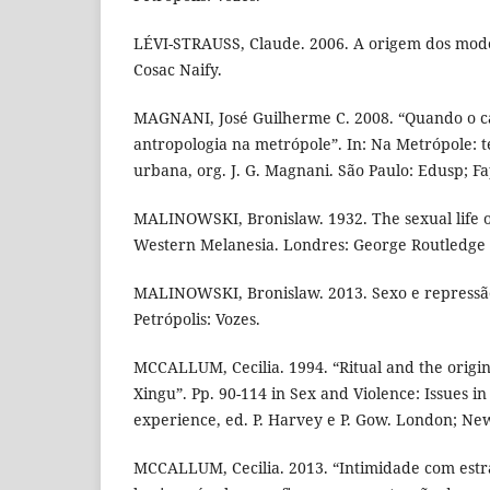
LÉVI-STRAUSS, Claude. 2006. A origem dos modo
Cosac Naify.
MAGNANI, José Guilherme C. 2008. “Quando o c
antropologia na metrópole”. In: Na Metrópole: t
urbana, org. J. G. Magnani. São Paulo: Edusp; F
MALINOWSKI, Bronislaw. 1932. The sexual life o
Western Melanesia. Londres: George Routledge 
MALINOWSKI, Bronislaw. 2013. Sexo e repressã
Petrópolis: Vozes.
MCCALLUM, Cecilia. 1994. “Ritual and the origin 
Xingu”. Pp. 90-114 in Sex and Violence: Issues i
experience, ed. P. Harvey e P. Gow. London; Ne
MCCALLUM, Cecilia. 2013. “Intimidade com estr