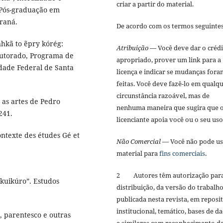
criar a partir do material.
 Pós-graduação em
araná.
De acordo com os termos seguinte
hkã to ẽpry kórég:
Atribuição
— Você deve dar o créd
utorado, Programa de
apropriado, prover um link para a
dade Federal de Santa
licença e indicar se mudanças fora
feitas. Você deve fazê-lo em qualq
circunstância razoável, mas de
as artes de Pedro
nenhuma maneira que sugira que 
241.
licenciante apoia você ou o seu us
ntexte des études Gé et
Não Comercial
— Você não pode us
material para
fins comerciais
.
2 Autores têm autorização par
kuikúro”. Estudos
distribuição, da versão do trabalh
publicada nesta revista, em reposi
institucional, temático, bases de d
, parentesco e outras
e similares com reconhecimento d