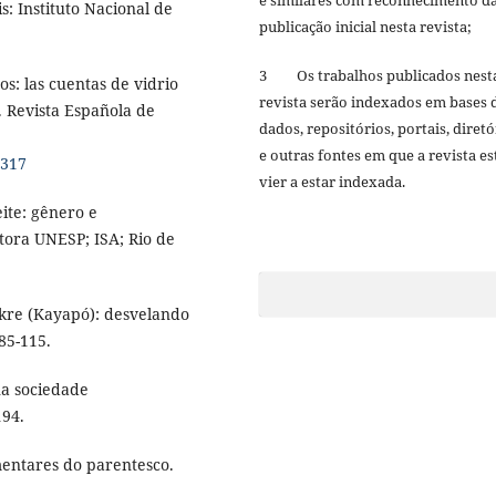
s: Instituto Nacional de
publicação inicial nesta revista;
3 Os trabalhos publicados nest
os: las cuentas de vidrio
revista serão indexados em bases 
. Revista Española de
dados, repositórios, portais, diretó
e outras fontes em que a revista es
2317
vier a estar indexada.
ite: gênero e
tora UNESP; ISA; Rio de
kre (Kayapó): desvelando
85-115.
na sociedade
194.
mentares do parentesco.