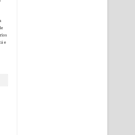
a
de
rios
tá e