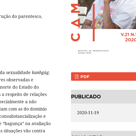
rução do parentesco,
 da sexualidade
kanhgág.
PDF
res observadas e
norte do Estado do
 a respeito de relações
PUBLICADO
specialmente a não
stam com as do domínio
2020-11-19
 consubstancialização e
 e “bagunça” na avaliação
s situações vão contra