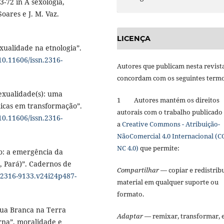
3-72 in A sexologia,
Soares e J. M. Vaz.
LICENÇA
xualidade na etnologia”.
/10.11606/issn.2316-
Autores que publicam nesta revist
concordam com os seguintes term
exualidade(s): uma
1 Autores mantém os direitos
nicas em transformação”.
autorais com o trabalho publicado
/10.11606/issn.2316-
a
Creative Commons - Atribuição-
NãoComercial 4.0 Internacional (C
NC 4.0)
que permite:
o: a emergência da
, Pará)”. Cadernos de
Compartilhar
— copiar e redistribu
n.2316-9133.v24i24p487-
material em qualquer suporte ou
formato.
gua Branca na Terra
Adaptar
— remixar, transformar, 
rna”, moralidade e