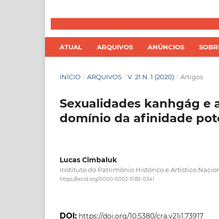
ATUAL
ARQUIVOS
ANÚNCIOS
SOB
INÍCIO
/
ARQUIVOS
/
V. 21 N. 1 (2020)
/
Artigos
Sexualidades kanhgág e 
domínio da afinidade pot
Lucas Cimbaluk
Instituto do Patrimônio Histórico e Artístico Naci
https://orcid.org/0000-0002-5183-0341
DOI:
https://doi.org/10.5380/cra.v21i1.73917