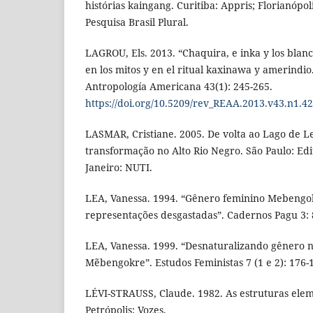
histórias kaingang. Curitiba: Appris; Florianópoli
Pesquisa Brasil Plural.
LAGROU, Els. 2013. “Chaquira, e inka y los blanc
en los mitos y en el ritual kaxinawa y amerindio
Antropología Americana 43(1): 245-265.
https://doi.org/10.5209/rev_REAA.2013.v43.n1.4
LASMAR, Cristiane. 2005. De volta ao Lago de Le
transformação no Alto Rio Negro. São Paulo: Edi
Janeiro: NUTI.
LEA, Vanessa. 1994. “Gênero feminino Mebengo
representações desgastadas”. Cadernos Pagu 3: 
LEA, Vanessa. 1999. “Desnaturalizando gênero 
Mẽbengokre”. Estudos Feministas 7 (1 e 2): 176-
LÉVI-STRAUSS, Claude. 1982. As estruturas ele
Petrópolis: Vozes.