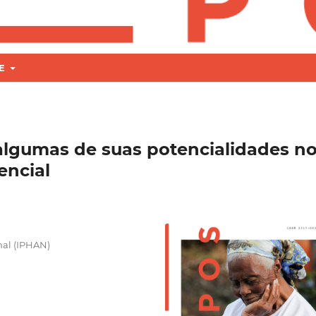
RE
algumas de suas potencialidades n
encial
onal (IPHAN)