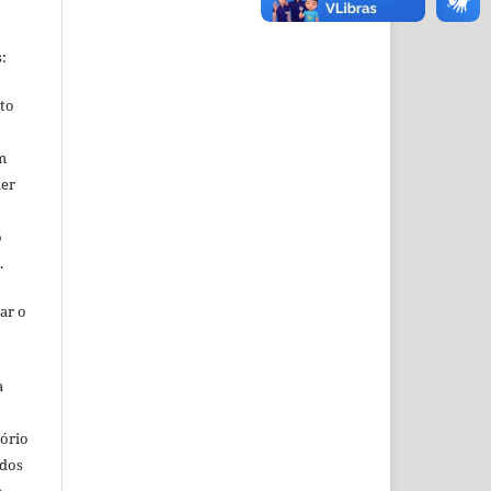
s:
ito
m
uer
o
o.
ar o
a
o
tório
ados
a