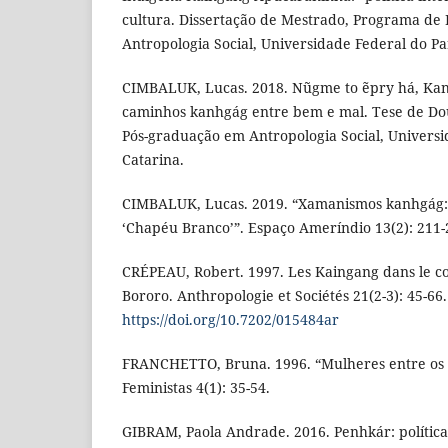
cultura. Dissertação de Mestrado, Programa de
Antropologia Social, Universidade Federal do P
CIMBALUK, Lucas. 2018. Nũgme to ẽpry há, Kan
caminhos kanhgág entre bem e mal. Tese de Do
Pós-graduação em Antropologia Social, Universi
Catarina.
CIMBALUK, Lucas. 2019. “Xamanismos kanhgág: 
‘Chapéu Branco’”. Espaço Ameríndio 13(2): 211-
CRÉPEAU, Robert. 1997. Les Kaingang dans le co
Bororo. Anthropologie et Sociétés 21(2-3): 45-66.
https://doi.org/10.7202/015484ar
FRANCHETTO, Bruna. 1996. “Mulheres entre os 
Feministas 4(1): 35-54.
GIBRAM, Paola Andrade. 2016. Penhkár: política