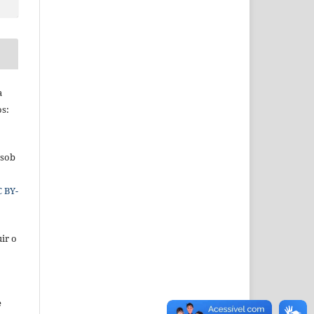
a
os:
 sob
C BY-
ir o
e