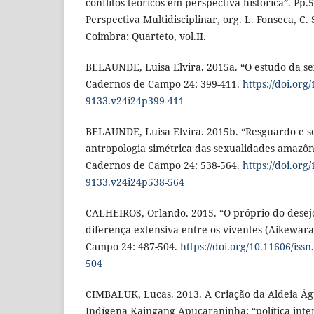
conflitos teóricos em perspectiva histórica”. Pp.5
Perspectiva Multidisciplinar, org. L. Fonseca, C. 
Coimbra: Quarteto, vol.II.
BELAUNDE, Luisa Elvira. 2015a. “O estudo da se
Cadernos de Campo 24: 399-411.
https://doi.org
9133.v24i24p399-411
BELAUNDE, Luisa Elvira. 2015b. “Resguardo e s
antropologia simétrica das sexualidades amazô
Cadernos de Campo 24: 538-564.
https://doi.org
9133.v24i24p538-564
CALHEIROS, Orlando. 2015. “O próprio do desej
diferença extensiva entre os viventes (Aikewara
Campo 24: 487-504.
https://doi.org/10.11606/iss
504
CIMBALUK, Lucas. 2013. A Criação da Aldeia Á
Indígena Kaingang Apucaraninha: “política inte