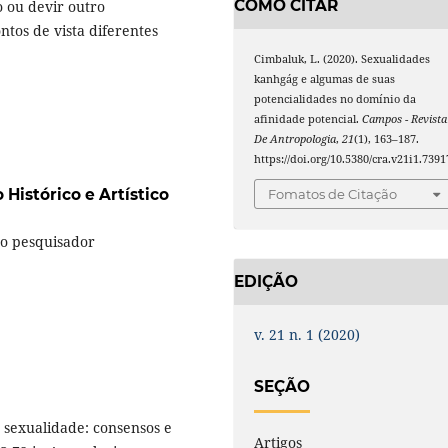
COMO CITAR
o ou devir outro
ntos de vista diferentes
Cimbaluk, L. (2020). Sexualidades
kanhgág e algumas de suas
potencialidades no domínio da
afinidade potencial.
Campos - Revista
De Antropologia
,
21
(1), 163–187.
https://doi.org/10.5380/cra.v21i1.7391
 Histórico e Artístico
Fomatos de Citação
mo pesquisador
EDIÇÃO
v. 21 n. 1 (2020)
SEÇÃO
 sexualidade: consensos e
Artigos