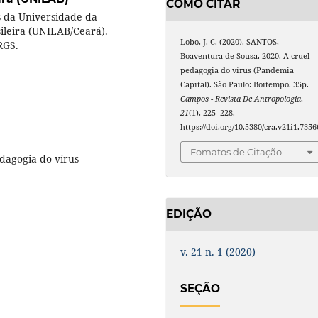
COMO CITAR
s da Universidade da
ileira (UNILAB/Ceará).
Lobo, J. C. (2020). SANTOS,
FRGS.
Boaventura de Sousa. 2020. A cruel
pedagogia do vírus (Pandemia
Capital). São Paulo: Boitempo. 35p.
Campos - Revista De Antropologia
,
21
(1), 225–228.
https://doi.org/10.5380/cra.v21i1.7356
Fomatos de Citação
dagogia do vírus
EDIÇÃO
v. 21 n. 1 (2020)
SEÇÃO