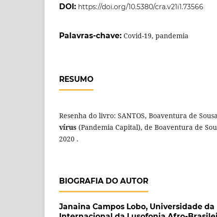
DOI:
https://doi.org/10.5380/cra.v21i1.73566
Palavras-chave:
Covid-19, pandemia
RESUMO
Resenha do livro: SANTOS, Boaventura de Sous
vírus
(Pandemia Capital), de Boaventura de Sou
2020 .
BIOGRAFIA DO AUTOR
Janaina Campos Lobo,
Universidade da
Internacional da Lusofonia Afro-Brasile