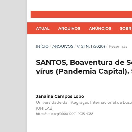
ATUAL
ARQUIVOS
ANÚNCIOS
SOB
INÍCIO
/
ARQUIVOS
/
V. 21 N. 1 (2020)
/
Resenhas
SANTOS, Boaventura de So
vírus (Pandemia Capital).
Janaina Campos Lobo
Universidade da Integração Internacional da Lusof
(UNILAB)
https://orcid.org/0000-0001-9935-4383