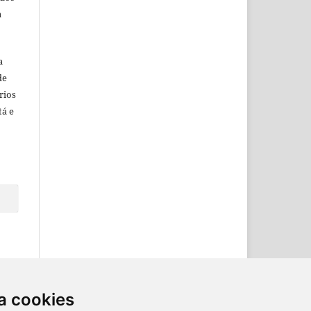
a
a
de
rios
tá e
a cookies