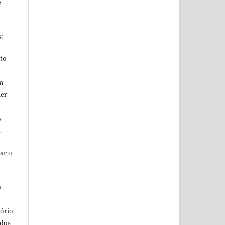
e
s:
ito
m
uer
o
o.
ar o
a
o
tório
ados