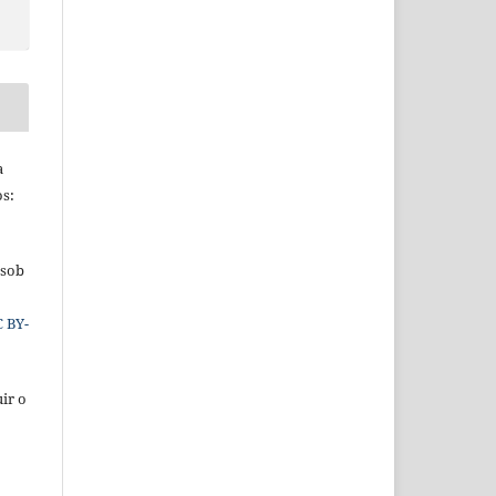
a
os:
 sob
C BY-
ir o