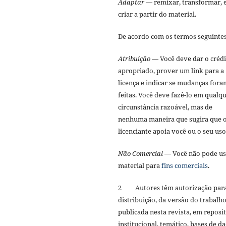
Adaptar
— remixar, transformar, 
criar a partir do material.
De acordo com os termos seguinte
Atribuição
— Você deve dar o créd
apropriado, prover um link para a
licença e indicar se mudanças fora
feitas. Você deve fazê-lo em qualq
circunstância razoável, mas de
nenhuma maneira que sugira que 
licenciante apoia você ou o seu us
Não Comercial
— Você não pode us
material para
fins comerciais
.
2 Autores têm autorização par
distribuição, da versão do trabalh
publicada nesta revista, em reposi
institucional, temático, bases de d