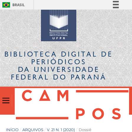
BRASIL
Simplifique!
Comunica BR
Participe
Acesso à informação
Legislação
BIBLIOTECA DIGITAL
DE
Canais
PERIÓDICOS
DA UNIVERSIDADE
FEDERAL DO PARANÁ
INÍCIO
/
ARQUIVOS
/
V. 21 N. 1 (2020)
/
Dossiê