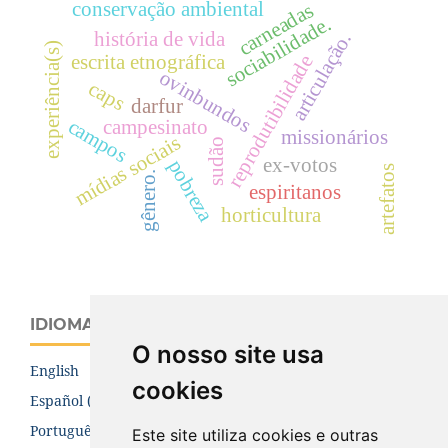
conservação ambiental
carneadas
sociabilidade.
história de vida
articulação.
experiência(s)
escrita etnográfica
reprodutibilidade
ovinbundos
caps
darfur
campos
campesinato
missionários
mídias sociais
sudão
ex-votos
pobreza
artefatos
gênero.
espiritanos
horticultura
IDIOMA
O nosso site usa
English
cookies
Español (España)
Português (Brasil)
Este site utiliza cookies e outras