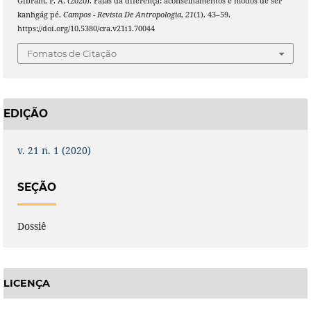
Gibram, P. A. (2020). Falas da diferença: aconselhamentos e modos de ser
kanhgág pé.
Campos - Revista De Antropologia
,
21
(1), 43–59.
https://doi.org/10.5380/cra.v21i1.70044
Fomatos de Citação
EDIÇÃO
v. 21 n. 1 (2020)
SEÇÃO
Dossiê
LICENÇA