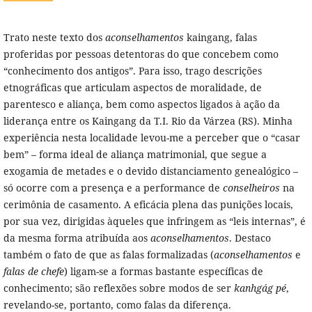
Trato neste texto dos
aconselhamentos
kaingang, falas
proferidas por pessoas detentoras do que concebem como
“conhecimento dos antigos”. Para isso, trago descrições
etnográficas que articulam aspectos de moralidade, de
parentesco e aliança, bem como aspectos ligados à ação da
liderança entre os Kaingang da T.I. Rio da Várzea (RS). Minha
experiência nesta localidade levou-me a perceber que o “casar
bem” – forma ideal de aliança matrimonial, que segue a
exogamia de metades e o devido distanciamento genealógico –
só ocorre com a presença e a performance de
conselheiros
na
cerimônia de casamento. A eficácia plena das punições locais,
por sua vez, dirigidas àqueles que infringem as “leis internas”, é
da mesma forma atribuída aos
aconselhamentos
. Destaco
também o fato de que as falas formalizadas (
aconselhamentos
e
falas de chefe
) ligam-se a formas bastante específicas de
conhecimento; são reflexões sobre modos de ser
kanhgág pé
,
revelando-se, portanto, como falas da diferença.