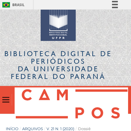
BRASIL
Simplifique!
Comunica BR
Participe
Acesso à informação
Legislação
BIBLIOTECA DIGITAL
DE
Canais
PERIÓDICOS
DA UNIVERSIDADE
FEDERAL DO PARANÁ
INÍCIO
/
ARQUIVOS
/
V. 21 N. 1 (2020)
/
Dossiê