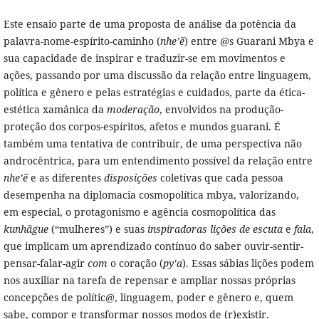
Este ensaio parte de uma proposta de análise da potência da
palavra-nome-espírito-caminho (
nhe’ẽ
) entre @s Guarani Mbya e
sua capacidade de inspirar e traduzir-se em movimentos e
ações, passando por uma discussão da relação entre linguagem,
política e gênero e pelas estratégias e cuidados, parte da ética-
estética xamânica da
moderação
, envolvidos na produção-
proteção dos corpos-espíritos, afetos e mundos guarani. É
também uma tentativa de contribuir, de uma perspectiva não
androcêntrica, para um entendimento possível da relação entre
nhe’ẽ
e as diferentes
disposições
coletivas que cada pessoa
desempenha na diplomacia cosmopolítica mbya, valorizando,
em especial, o protagonismo e agência cosmopolítica das
kunhãgue
(“mulheres”) e suas
inspiradoras
lições
de
escuta
e
fala
,
que implicam um aprendizado contínuo do saber ouvir-sentir-
pensar-falar-agir
com
o coração (
py’a
). Essas sábias lições podem
nos auxiliar na tarefa de repensar e ampliar nossas próprias
concepções de polític@, linguagem, poder e gênero e, quem
sabe, compor e transformar nossos modos de (r)existir.