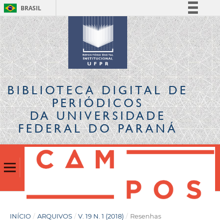
BRASIL
Simplifique!
Comunica BR
Participe
Acesso à informação
Legislação
BIBLIOTECA DIGITAL
DE
Canais
PERIÓDICOS
DA UNIVERSIDADE
FEDERAL DO PARANÁ
INÍCIO
/
ARQUIVOS
/
V. 19 N. 1 (2018)
/
Resenhas