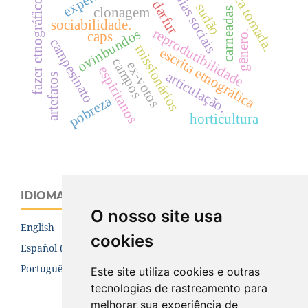
fábrica tomada.
mídias sociais
fazer etnográfico
darfur
sudão
clonagem
carneadas
sociabilidade.
reprodutibilidade
ovinbundos
gênero.
caps
campesinato
missionários
escrita etnográfica
campos
ex-votos
espiritanos
articulação.
artefatos
pobreza
horticultura
IDIOMA
O nosso site usa
English
cookies
Español (España)
Português (Brasil)
Este site utiliza cookies e outras
tecnologias de rastreamento para
melhorar sua experiência de