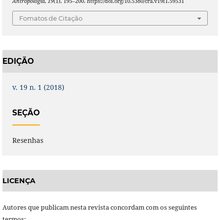
Antropologia
,
19
(1), 195–200. https://doi.org/10.5380/cra.v19i1.59531
Fomatos de Citação
EDIÇÃO
v. 19 n. 1 (2018)
SEÇÃO
Resenhas
LICENÇA
Autores que publicam nesta revista concordam com os seguintes
termos: