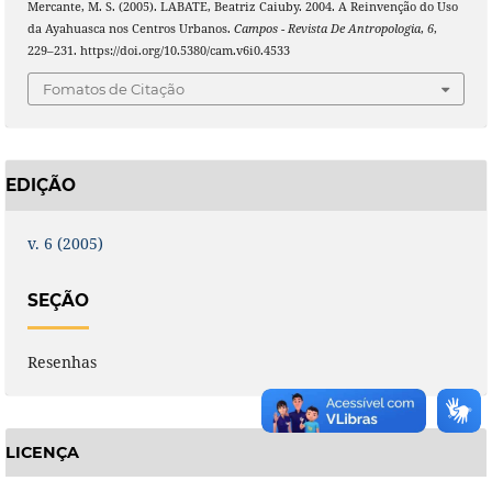
Mercante, M. S. (2005). LABATE, Beatriz Caiuby. 2004. A Reinvenção do Uso
da Ayahuasca nos Centros Urbanos.
Campos - Revista De Antropologia
,
6
,
229–231. https://doi.org/10.5380/cam.v6i0.4533
Fomatos de Citação
EDIÇÃO
v. 6 (2005)
SEÇÃO
Resenhas
LICENÇA