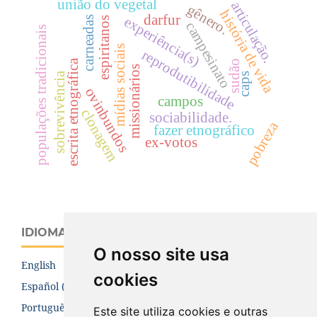
união do vegetal
articulação.
gênero.
história de vida
darfur
experiência(s)
carneadas
espiritanos
campesinato
populações tradicionais
mídias sociais
reprodutibilidade
escrita etnográfica
sudão
missionários
sobrevivência
caps
ovinbundos
campos
clonagem
sociabilidade.
pobreza
fazer etnográfico
ex-votos
IDIOMA
O nosso site usa
English
cookies
Español (España)
Português (Brasil)
Este site utiliza cookies e outras