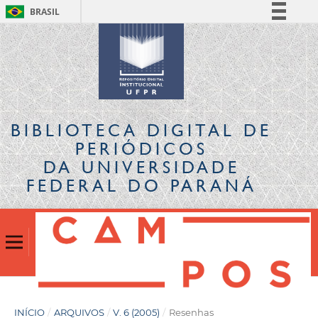
BRASIL
Simplifique!
Comunica BR
Participe
Acesso à informação
Legislação
BIBLIOTECA DIGITAL
DE
Canais
PERIÓDICOS
DA UNIVERSIDADE
FEDERAL DO PARANÁ
INÍCIO
/
ARQUIVOS
/
V. 6 (2005)
/
Resenhas