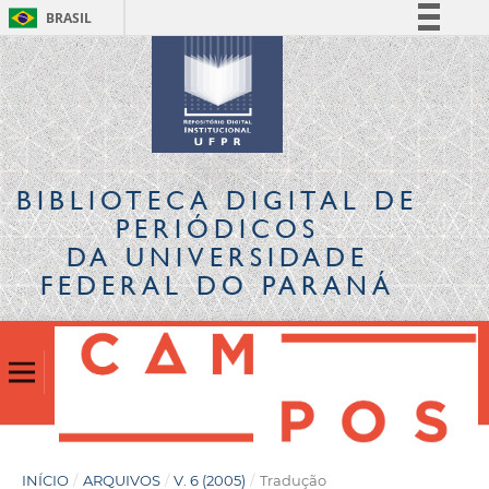
BRASIL
Simplifique!
Comunica BR
Participe
Acesso à informação
Legislação
BIBLIOTECA DIGITAL
DE
Canais
PERIÓDICOS
DA UNIVERSIDADE
FEDERAL DO PARANÁ
INÍCIO
/
ARQUIVOS
/
V. 6 (2005)
/
Tradução