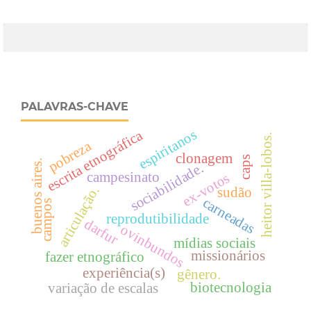
PALAVRAS-CHAVE
espiritanos
escrita etnográfica
heitor villa-lobos.
pobreza
clonagem
caps
buenos aires.
sociabilidade.
campesinato
ex-votos
articulação.
sudão
carneadas
campos
reprodutibilidade
darfur
ovinbundos
mídias sociais
missionários
fazer etnográfico
experiência(s)
gênero.
biotecnologia
variação de escalas