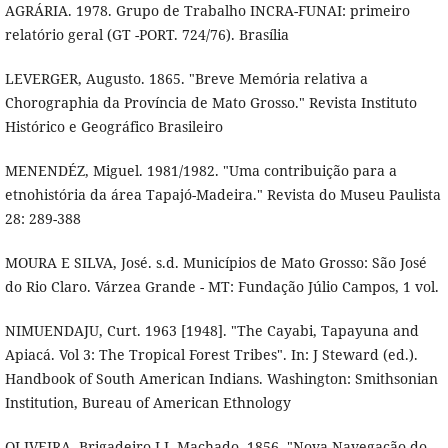
AGRÁRIA. 1978. Grupo de Trabalho INCRA-FUNAI: primeiro
relatório geral (GT -PORT. 724/76). Brasília
LEVERGER, Augusto. 1865. "Breve Memória relativa a
Chorographia da Província de Mato Grosso." Revista Instituto
Histórico e Geográfico Brasileiro
MENENDÉZ, Miguel. 1981/1982. "Uma contribuição para a
etnohistória da área Tapajó-Madeira." Revista do Museu Paulista
28: 289-388
MOURA E SILVA, José. s.d. Municípios de Mato Grosso: São José
do Rio Claro. Várzea Grande - MT: Fundação Júlio Campos, 1 vol.
NIMUENDAJU, Curt. 1963 [1948]. "The Cayabi, Tapayuna and
Apiacá. Vol 3: The Tropical Forest Tribes". In: J Steward (ed.).
Handbook of South American Indians. Washington: Smithsonian
Institution, Bureau of American Ethnology
OLIVEIRA, Brigadeiro J.J. Machado. 1856. "Nova Navegação do