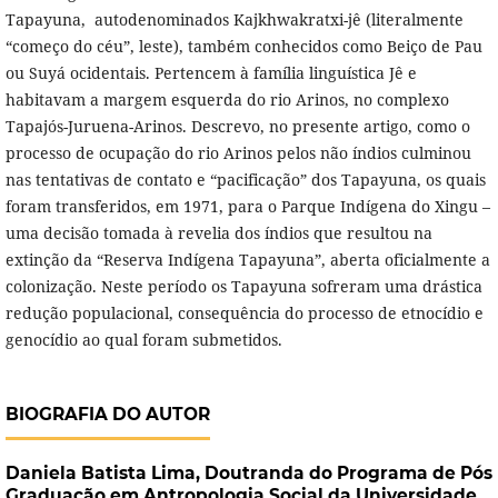
Tapayuna, autodenominados Kajkhwakratxi-jê (literalmente
“começo do céu”, leste), também conhecidos como Beiço de Pau
ou Suyá ocidentais. Pertencem à família linguística Jê e
habitavam a margem esquerda do rio Arinos, no complexo
Tapajós-Juruena-Arinos. Descrevo, no presente artigo, como o
processo de ocupação do rio Arinos pelos não índios culminou
nas tentativas de contato e “pacificação” dos Tapayuna, os quais
foram transferidos, em 1971, para o Parque Indígena do Xingu –
uma decisão tomada à revelia dos índios que resultou na
extinção da “Reserva Indígena Tapayuna”, aberta oficialmente a
colonização. Neste período os Tapayuna sofreram uma drástica
redução populacional, consequência do processo de etnocídio e
genocídio ao qual foram submetidos.
BIOGRAFIA DO AUTOR
Daniela Batista Lima,
Doutranda do Programa de Pós
Graduação em Antropologia Social da Universidade