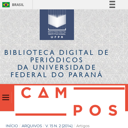
BRASIL
Simplifique!
Comunica BR
Participe
Acesso à informação
Legislação
BIBLIOTECA DIGITAL
DE
Canais
PERIÓDICOS
DA UNIVERSIDADE
FEDERAL DO PARANÁ
INÍCIO
/
ARQUIVOS
/
V. 15 N. 2 (2014)
/
Artigos