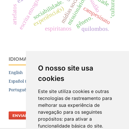
‘cultura fabril’
escrita etnográfica
mídias sociais
missionários
sudão
sociabilidade.
artefatos
experiência(s)
campesinato
gênero.
espiritanos
quilombos.
IDIOMA
O nosso site usa
English
cookies
Español (España)
Português (Brasil)
Este site utiliza cookies e outras
tecnologias de rastreamento para
melhorar sua experiência de
navegação para os seguintes
ENVIAR SUBMISSÃO
propósitos:
para ativar a
funcionalidade básica do site
.