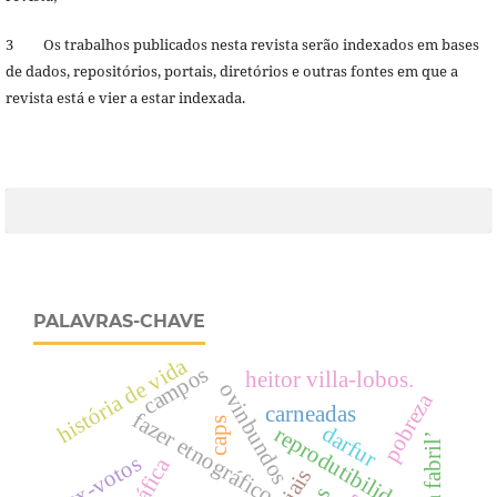
3 Os trabalhos publicados nesta revista serão indexados em bases
de dados, repositórios, portais, diretórios e outras fontes em que a
revista está e vier a estar indexada.
PALAVRAS-CHAVE
história de vida
campos
heitor villa-lobos.
ovinbundos
pobreza
carneadas
fazer etnográfico
caps
darfur
reprodutibilidade
ex-votos