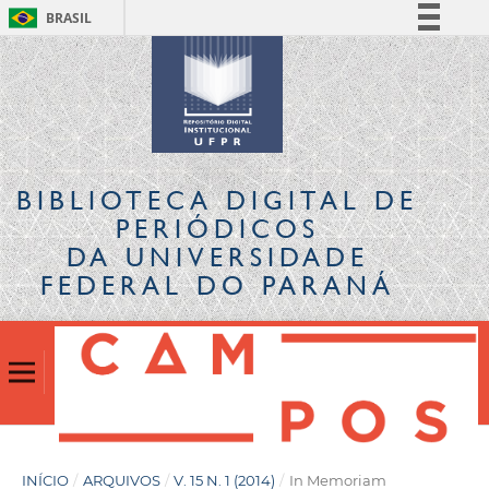
BRASIL
Simplifique!
Comunica BR
Participe
Acesso à informação
Legislação
BIBLIOTECA DIGITAL
DE
Canais
PERIÓDICOS
DA UNIVERSIDADE
FEDERAL DO PARANÁ
INÍCIO
/
ARQUIVOS
/
V. 15 N. 1 (2014)
/
In Memoriam