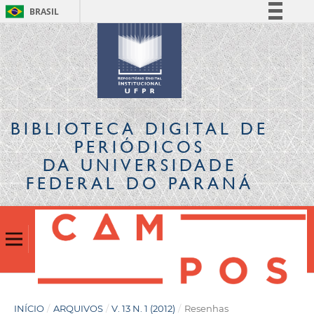
BRASIL
Simplifique!
Comunica BR
Participe
Acesso à informação
Legislação
BIBLIOTECA DIGITAL
DE
Canais
PERIÓDICOS
DA UNIVERSIDADE
FEDERAL DO PARANÁ
INÍCIO
/
ARQUIVOS
/
V. 13 N. 1 (2012)
/
Resenhas