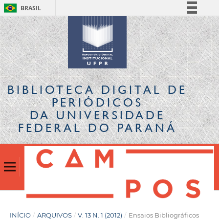
BRASIL
Simplifique!
Comunica BR
Participe
Acesso à informação
Legislação
BIBLIOTECA DIGITAL
DE
Canais
PERIÓDICOS
DA UNIVERSIDADE
FEDERAL DO PARANÁ
INÍCIO
/
ARQUIVOS
/
V. 13 N. 1 (2012)
/
Ensaios Bibliográficos