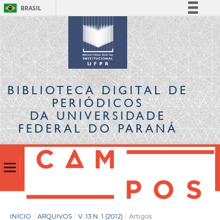
BRASIL
Simplifique!
Comunica BR
Participe
Acesso à informação
Legislação
BIBLIOTECA DIGITAL
DE
Canais
PERIÓDICOS
DA UNIVERSIDADE
FEDERAL DO PARANÁ
INÍCIO
/
ARQUIVOS
/
V. 13 N. 1 (2012)
/
Artigos