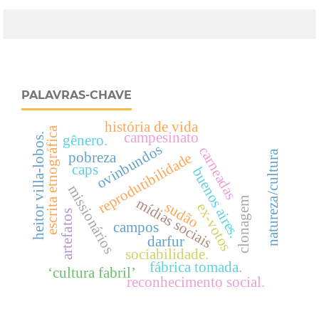
PALAVRAS-CHAVE
história de vida
escrita etnográfica
campesinato
heitor villa-lobos.
gênero.
ovinbundos
carneadas
natureza/cultura
pobreza
reprodutibilidade
caps
buenos aires.
missionários
mídias sociais
clonagem
sudão
ex-votos
artefatos
campos
darfur
sociabilidade.
fábrica tomada.
‘cultura fabril’
reconhecimento social.