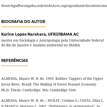
No
seringal
Porongaba,nolestedoAcre,osgruposdomésticostemcomo
BIOGRAFIA DO AUTOR
Karine Lopes Narahara,
UFRJ/IBAMA AC
mestre em Sociologia e Antropologia pela Universidade Federal
do Rio de Janeiro e Analista ambiental no IBAMA
REFERÊNCIAS
ALMEIDA, Mauro W. B. de. 1993. Rubber Tappers of the Upper
Juruá River, Brazil: The Making of Forest Peasant Economy.
Ph.D. Thesis. Cambridge, MA: Cambridge Univ.
ALMEIDA, Mauro W. B. de. ; WOLFF, Cristina S.; COSTA, Eliza L.
& FRANCO, Mariana C. 2002. “Habitantes: os seringueiros”. In