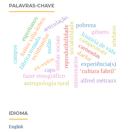
PALAVRAS-CHAVE
articulação.
heitor villa-lobos.
espiritanos
sociabilidade.
pobreza
reprodutibilidade
artefatos
gênero.
história de vida
ovinbundos
fábrica tomada.
campesinato
mídias sociais
sudão
carneadas
campos
darfur
ex-votos
missionários
experiência(s)
caps
‘cultura fabril’
fazer etnográfico
alfred métraux
antropologia rural
IDIOMA
English