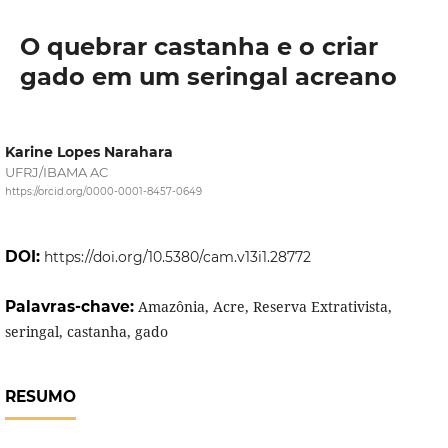
O quebrar castanha e o criar
gado em um seringal acreano
Karine Lopes Narahara
UFRJ/IBAMA AC
https://orcid.org/0000-0001-8457-0649
DOI:
https://doi.org/10.5380/cam.v13i1.28772
Palavras-chave:
Amazônia, Acre, Reserva Extrativista,
seringal, castanha, gado
RESUMO