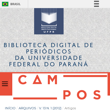
BRASIL
Simplifique!
Comunica BR
Participe
Acesso à informação
Legislação
BIBLIOTECA DIGITAL
DE
Canais
PERIÓDICOS
DA UNIVERSIDADE
FEDERAL DO PARANÁ
INÍCIO
/
ARQUIVOS
/
V. 13 N. 1 (2012)
/
Artigos