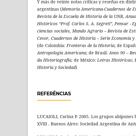
Y más de veinte notas críticas y reseñas en disti
argentinas (
Memoria Americana-Cuadernos de Etn
Revista de la Escuela de Historia de la UNR, Anua
Históricos “Prof. Carlos S. A. Segreti”, Pensar - E
ciencias sociales, Mundo Agrario – Revista de Est
Cesor, Cuadernos de Historia – Serie Economía y
(de Colombia:
Fronteras de la Historia
;
de Españ
Antropología Americana
;
de Brasil:
Anos 90 – Rev
da Historiografía;
de México:
Letras Históricas
;
R
Historia y Sociedad
)
REFERÊNCIAS
LUCAIOLI, Carina P. 2005. Los grupos abipones h
XVIII . Buenos Aires: Sociedad Argentina de Ant