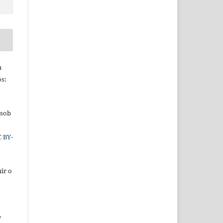
a
os:
 sob
C BY-
ir o
e