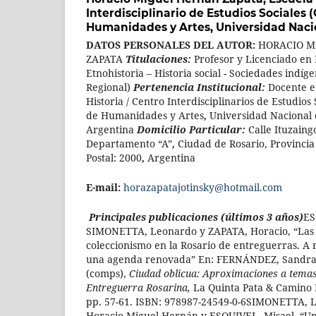
Interdisciplinario de Estudios Sociales 
Humanidades y Artes, Universidad Naci
DATOS PERSONALES DEL AUTOR:
HORACIO M
ZAPATA
Titulaciones:
Profesor y Licenciado en 
Etnohistoria – Historia social - Sociedades indíge
Regional)
Pertenencia Institucional:
Docente e
Historia / Centro Interdisciplinarios de Estudios 
de Humanidades y Artes
,
Universidad Nacional 
Argentina
Domicilio Particular:
Calle
Ituzaing
Departamento “A”
,
Ciudad de Rosario, Provincia
Postal: 2000
,
Argentina
E-mail:
horazapatajotinsky@hotmail.com
Principales publicaciones (últimos 3 años)
ES
SIMONETTA, Leonardo y ZAPATA, Horacio, “Las 
coleccionismo en la Rosario de entreguerras. A
una agenda renovada” En: FERNÁNDEZ, Sandra
(comps),
Ciudad oblicua: Aproximaciones a temas 
Entreguerra Rosarina,
La Quinta Pata & Camino E
pp. 57-61. ISBN: 978987-24549-0-6SIMONETTA, 
Horacio Miguel Hernán y ESQUIVEL, Misael, “Una