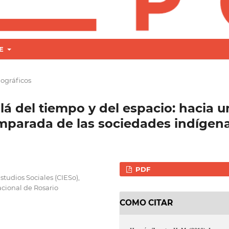
RE
iográficos
lá del tiempo y del espacio: hacia u
omparada de las sociedades indígena
PDF
studios Sociales (CIESo),
cional de Rosario
COMO CITAR