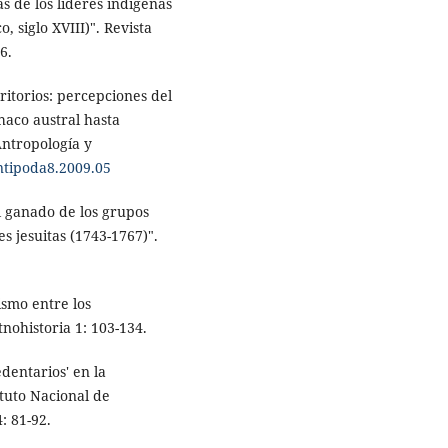
s de los líderes indígenas
, siglo XVIII)". Revista
6.
ritorios: percepciones del
Chaco austral hasta
Antropología y
antipoda8.2009.05
l ganado de los grupos
s jesuitas (1743-1767)".
ismo entre los
ohistoria 1: 103-134.
dentarios' en la
ituto Nacional de
: 81-92.