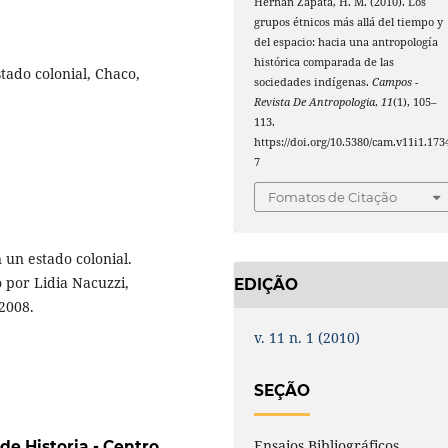
Hernán Zapata, H. M. (2010). Los
grupos étnicos más allá del tiempo y
del espacio: hacia una antropología
histórica comparada de las
tado colonial, Chaco,
sociedades indígenas.
Campos -
Revista De Antropologia
,
11
(1), 105–
113.
https://doi.org/10.5380/cam.v11i1.173
7
Fomatos de Citação
 un estado colonial.
 por Lidia Nacuzzi,
EDIÇÃO
 2008.
v. 11 n. 1 (2010)
SEÇÃO
Ensaios Bibliográficos
de Historia - Centro