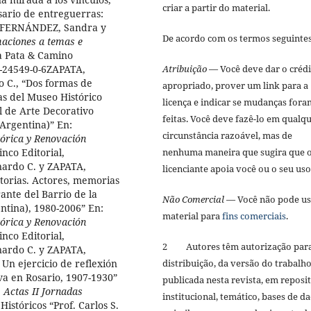
criar a partir do material.
sario de entreguerras:
n: FERNÁNDEZ, Sandra y
De acordo com os termos seguinte
maciones a temas e
a Pata & Camino
Atribuição
— Você deve dar o créd
7-24549-0-6ZAPATA,
C., “Dos formas de
apropriado, prover um link para a
as del Museo Histórico
licença e indicar se mudanças fora
l de Arte Decorativo
feitas. Você deve fazê-lo em qualq
(Argentina)” En:
circunstância razoável, mas de
órica y Renovación
nenhuma maneira que sugira que 
inco Editorial,
ardo C. y ZAPATA,
licenciante apoia você ou o seu us
torias. Actores, memorias
rante del Barrio de la
Não Comercial
— Você não pode us
ntina), 1980-2006” En:
material para
fins comerciais
.
órica y Renovación
nco Editorial,
2 Autores têm autorização par
ardo C. y ZAPATA,
distribuição, da versão do trabalh
Un ejercicio de reflexión
iva en Rosario, 1907-1930”
publicada nesta revista, em reposi
,
Actas II Jornadas
institucional, temático, bases de d
Históricos “Prof. Carlos S.