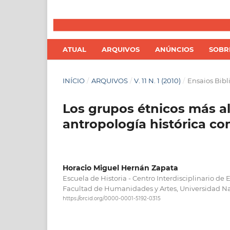
ATUAL
ARQUIVOS
ANÚNCIOS
SOB
INÍCIO
/
ARQUIVOS
/
V. 11 N. 1 (2010)
/
Ensaios Bibl
Los grupos étnicos más al
antropología histórica c
Horacio Miguel Hernán Zapata
Escuela de Historia - Centro Interdisciplinario de E
Facultad de Humanidades y Artes, Universidad Na
https://orcid.org/0000-0001-5192-0315