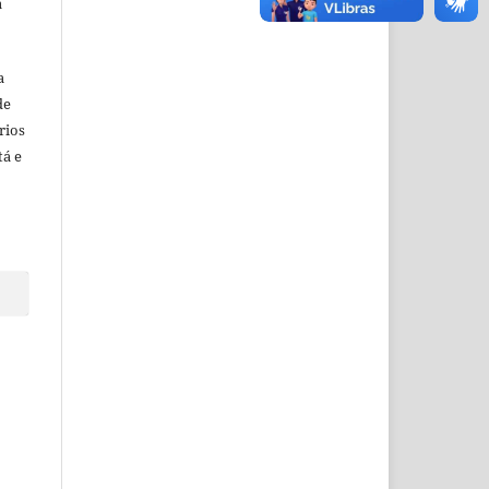
a
a
de
rios
tá e