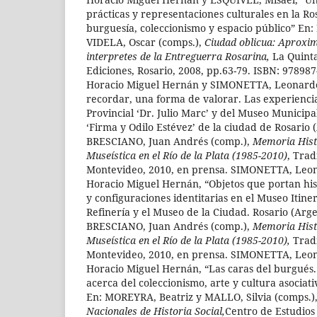
prácticas y representaciones culturales en la Ro
burguesía, coleccionismo y espacio público” E
VIDELA, Oscar (comps.),
Ciudad oblicua: Aproxi
interpretes de la Entreguerra Rosarina,
La Quint
Ediciones, Rosario, 2008, pp.63-79. ISBN: 97898
Horacio Miguel Hernán y SIMONETTA, Leonardo 
recordar, una forma de valorar. Las experienci
Provincial ‘Dr. Julio Marc’ y del Museo Municipa
‘Firma y Odilo Estévez’ de la ciudad de Rosario 
BRESCIANO, Juan Andrés (comp.),
Memoria Hist
Museística en el Río de la Plata (1985-2010)
, Trad
Montevideo, 2010, en prensa. SIMONETTA, Leon
Horacio Miguel Hernán, “Objetos que portan his
y configuraciones identitarias en el Museo Itine
Refinería y el Museo de la Ciudad. Rosario (Arge
BRESCIANO, Juan Andrés (comp.),
Memoria Hist
Museística en el Río de la Plata (1985-2010),
Tradi
Montevideo, 2010, en prensa. SIMONETTA, Leon
Horacio Miguel Hernán, “Las caras del burgués. 
acerca del coleccionismo, arte y cultura asociat
En: MOREYRA, Beatriz y MALLO, Silvia (comps.)
Nacionales de Historia Social,
Centro de Estudios 