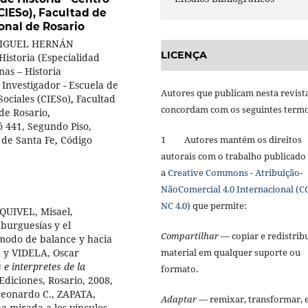
(CIESo), Facultad de
onal de Rosario
IGUEL HERNÁN
LICENÇA
Historia (Especialidad
nas – Historia
 Investigador - Escuela de
Autores que publicam nesta revist
Sociales (CIESo)
,
Facultad
concordam com os seguintes term
de Rosario
,
ó 441, Segundo Piso,
1 Autores mantém os direitos
 de Santa Fe
,
Código
autorais com o trabalho publicado
a
Creative Commons - Atribuição-
NãoComercial 4.0 Internacional (C
NC 4.0)
que permite:
QUIVEL, Misael,
burguesías y el
Compartilhar
— copiar e redistribu
 modo de balance y hacia
material em qualquer suporte ou
 y VIDELA, Oscar
e interpretes de la
formato.
diciones, Rosario, 2008,
Leonardo C., ZAPATA,
Adaptar
— remixar, transformar, 
 mirada a los vínculos,