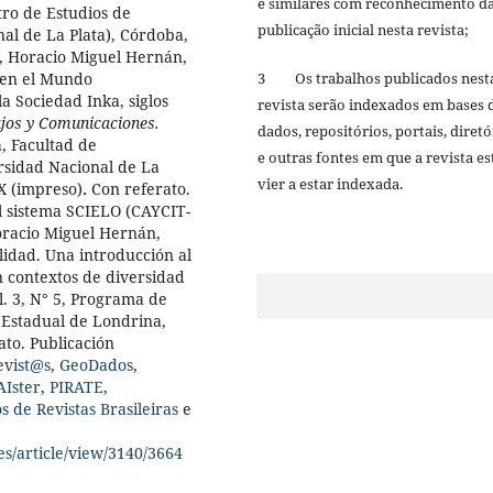
e similares com reconhecimento d
tro de Estudios de
publicação inicial nesta revista;
al de La Plata), Córdoba,
, Horacio Miguel Hernán,
3 Os trabalhos publicados nest
 en el Mundo
a Sociedad Inka, siglos
revista serão indexados em bases 
jos y Comunicaciones.
dados, repositórios, portais, diretó
, Facultad de
e outras fontes em que a revista es
rsidad Nacional de La
vier a estar indexada.
3X (impreso)
.
Con referato.
l sistema SCIELO (CAYCIT-
racio Miguel Hernán,
lidad. Una introducción al
n contextos de diversidad
ol. 3, N° 5, Programa de
 Estadual de Londrina,
ato. Publicación
evist@s
,
GeoDados
,
AIster
,
PIRATE
,
s de Revistas
Brasileiras
e
es/article/view/3140/3664