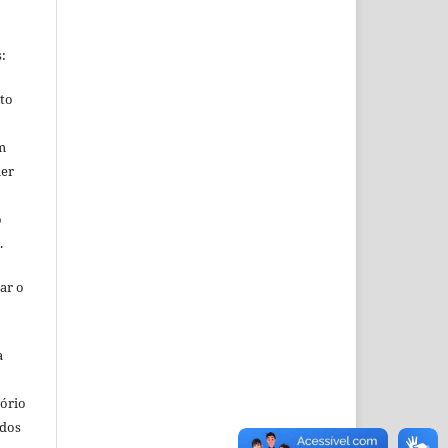
s:
ito
m
uer
o
o.
ar o
a
o
tório
ados