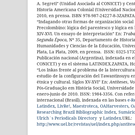
A. Segreti” (Unidad Asociada al CONICET) y Cen
Historia Americana Colonial (Universidad Nacion
2010, en prensa. ISBN 978-987-24227-8-3ZAPATA
“Indagando otras formas de organización social
Precolombino: lógica del parentesco y lógica en l
XIV-XVI. Un ensayo de interpretación” En:
Traba
Segunda Época
, Nº 35, Departamento de Historia
Humanidades y Ciencias de la Educación, Unive
Plata, La Plata, 2009, en prensa. ISSN: 0325-17
Publicación nacional (Argentina), indexada en e
CONICET) y en el sistema LATINDEX.ZAPATA, Ho
“Los Inkas frente al problema de la Intercultura
estudio de la configuración del Tawantinsuyu e
étnica y cultural. Siglos XV-XVI” En:
Antíteses
, V
Pós-Graduação em História Social, Universidade
enero-junio de 2010. ISSN: 1984-3356. Con refer
internacional (Brasil), indexada en las bases
e-R
Latindex
,
LivRe!
,
Maestroteca
,
OAHarvesters
,
O
Researching Brazil Bibliographic Index
,
Sumário
Ulrich´s Periodicals Directory
y
Latindex
.URL:
http://www.uel.br/revistas/uel/index.php/antites