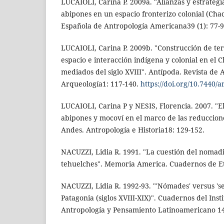
LUCAIOLI, Carina P. 2009a. "Alianzas y estrategia
abipones en un espacio fronterizo colonial (Chaco
Española de Antropología Americana39 (1): 77-9
LUCAIOLI, Carina P. 2009b. "Construcción de ter
espacio e interacción indígena y colonial en el 
mediados del siglo XVIII". Antípoda. Revista de 
Arqueología1: 117-140.
https://doi.org/10.7440/
LUCAIOLI, Carina P y NESIS, Florencia. 2007. "E
abipones y mocoví en el marco de las reduccione
Andes. Antropología e Historia18: 129-152.
NACUZZI, Lidia R. 1991. "La cuestión del nomad
tehuelches". Memoria America. Cuadernos de Etn
NACUZZI, Lidia R. 1992-93. "'Nómades' versus 'se
Patagonia (siglos XVIII-XIX)". Cuadernos del Inst
Antropología y Pensamiento Latinoamericano 14