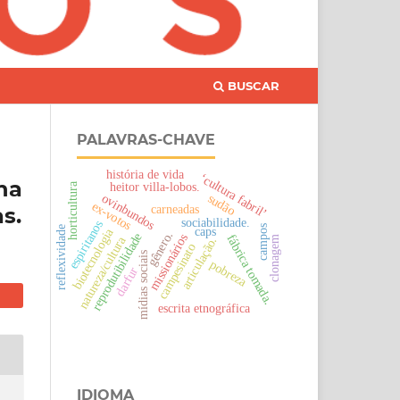
BUSCAR
PALAVRAS-CHAVE
história de vida
‘cultura fabril’
na
heitor villa-lobos.
horticultura
ovinbundos
sudão
ex-votos
carneadas
s.
sociabilidade.
espiritanos
campos
caps
reflexividade
biotecnologia
gênero.
reprodutibilidade
missionários
fábrica tomada.
natureza/cultura
clonagem
articulação.
campesinato
mídias sociais
pobreza
darfur
escrita etnográfica
IDIOMA