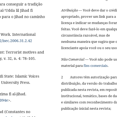
ara conseguir a tradição
l-’Udda lil Jihad fi
Atribuição
— Você deve dar o créd
ão para o jihad no caminho
apropriado, prover um link para a
licença e indicar se mudanças fora
feitas. Você deve fazê-lo em qualq
Work. International
circunstância razoável, mas de
2/isec.2006.31.2.42
nenhuma maneira que sugira que 
licenciante apoia você ou o seu us
t: Terrorist motives and
, v. 32, n. 4: 78–105.
Não Comercial
— Você não pode us
material para
fins comerciais
.
 State: Islamic Voices
2 Autores têm autorização par
University Press.
distribuição, da versão do trabalh
publicada nesta revista, em reposi
ima fi al-jihad.
institucional, temático, bases de d
2094e
>.
e similares com reconhecimento d
publicação inicial nesta revista;
had (Constantes no