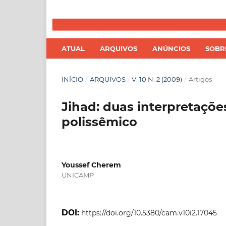
ATUAL
ARQUIVOS
ANÚNCIOS
SOB
INÍCIO
/
ARQUIVOS
/
V. 10 N. 2 (2009)
/
Artigos
Jihad: duas interpretaçõ
polissêmico
Youssef Cherem
UNICAMP
DOI:
https://doi.org/10.5380/cam.v10i2.17045