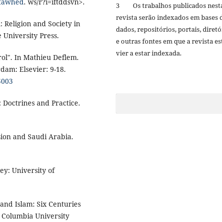
.tawhed
. ws/r?i=iftddsvn>.
3 Os trabalhos publicados nest
revista serão indexados em bases 
 Religion and Society in
dados, repositórios, portais, diretó
University Press.
e outras fontes em que a revista es
vier a estar indexada.
ol". In Mathieu Deflem.
dam: Elsevier: 9-18.
5003
 Doctrines and Practice.
on and Saudi Arabia.
y: University of
and Islam: Six Centuries
: Columbia University