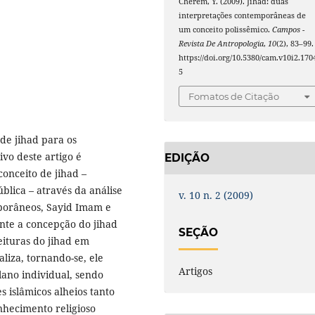
Cherem, Y. (2009). Jihad: duas
interpretações contemporâneas de
um conceito polissêmico.
Campos -
Revista De Antropologia
,
10
(2), 83–99.
https://doi.org/10.5380/cam.v10i2.170
5
Fomatos de Citação
 de jihad para os
vo deste artigo é
EDIÇÃO
onceito de jihad –
blica – através da análise
v. 10 n. 2 (2009)
mporâneos, Sayid Imam e
ente a concepção do jihad
SEÇÃO
eituras do jihad em
liza, tornando-se, ele
Artigos
ano individual, sendo
 islâmicos alheios tanto
onhecimento religioso