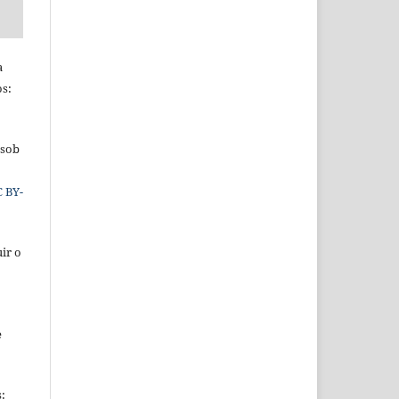
a
os:
 sob
C BY-
ir o
e
s: