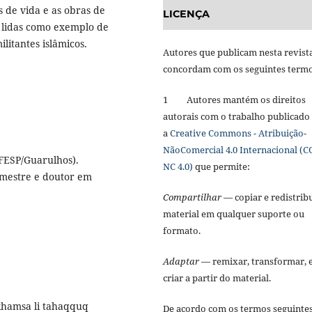
s de vida e as obras de
LICENÇA
, lidas como exemplo de
litantes islâmicos.
Autores que publicam nesta revist
concordam com os seguintes term
1 Autores mantém os direitos
autorais com o trabalho publicado
a
Creative Commons - Atribuição-
NãoComercial 4.0 Internacional (C
FESP/Guarulhos).
NC 4.0)
que permite:
 mestre e doutor em
Compartilhar
— copiar e redistribu
material em qualquer suporte ou
formato.
Adaptar
— remixar, transformar, 
criar a partir do material.
-khamsa li tahaqquq
De acordo com os termos seguinte