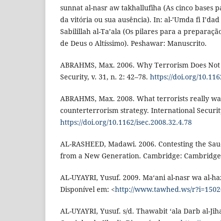
sunnat al-nasr aw takhallufiha (As cinco bases p
da vitória ou sua ausência). In: al-’Umda fi I’dad a
Sabilillah al-Ta’ala (Os pilares para a preparaç
de Deus o Altíssimo). Peshawar: Manuscrito.
ABRAHMS, Max. 2006. Why Terrorism Does Not 
Security, v. 31, n. 2: 42–78.
https://doi.org/10.116
ABRAHMS, Max. 2008. What terrorists really wan
counterterrorism strategy. International Security
https://doi.org/10.1162/isec.2008.32.4.78
AL-RASHEED, Madawi. 2006. Contesting the Saudi
from a New Generation. Cambridge: Cambridge 
AL-UYAYRI, Yusuf. 2009. Ma‘ani al-nasr wa al-haz
Disponível em: <
http://www.tawhed.ws/r?i=150
AL-UYAYRI, Yusuf. s/d. Thawabit ‘ala Darb al-Ji