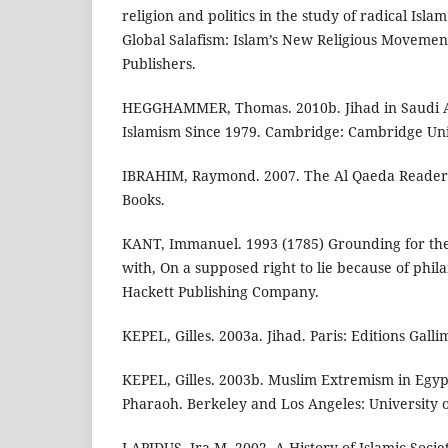
religion and politics in the study of radical Isla
Global Salafism: Islam’s New Religious Movemen
Publishers.
HEGGHAMMER, Thomas. 2010b. Jihad in Saudi Ar
Islamism Since 1979. Cambridge: Cambridge Univ
IBRAHIM, Raymond. 2007. The Al Qaeda Reader
Books.
KANT, Immanuel. 1993 (1785) Grounding for the
with, On a supposed right to lie because of phila
Hackett Publishing Company.
KEPEL, Gilles. 2003a. Jihad. Paris: Editions Galli
KEPEL, Gilles. 2003b. Muslim Extremism in Egyp
Pharaoh. Berkeley and Los Angeles: University of
LAPIDUS, Ira M. 2002. A History of Islamic Socie