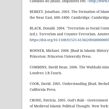
Caminho do Jihad). Disponível em: <
http://www
BERKEY, Jonathan. 2003. The Formation of Islam:
the Near East, 600–1800. Cambridge: Cambridge 
BLACK, Donald. 2004. "Terrorism as Social Contr
(ed.). Terrorism and Counter-Terrorism. Amster
https://doi.org/10.1108/S1521-6136(2004)000000
BONNER, Michael. 2008. Jihad in Islamic History:
Princeton: Princeton University Press.
COMMINS, David Dean. 2006. The Wahhabi missi
Londres: I.B.Tauris.
COOK, David. 2005. Understanding Jihad. Berkele
California Press.
CRONE, Patricia. 2005. God’s Rule - Government 
of Medieval Islamic Political Thought. New York