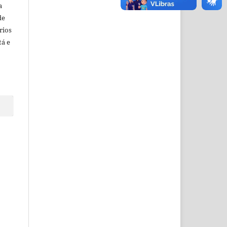
a
de
rios
tá e