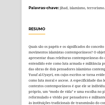
Palavras-chave:
jihad, islamismo, terrorismo.
RESUMO
Quais são os papéis e os significados do conceito
movimentos islamistas contemporâneos? O objeti
apresentar duas releituras contemporâneas do c
entendido este como luta armada e militância pú
das obras de dois pensadores islamistas conte
Yusuf al-Uyayri, em cujos escritos se torna evid
como luta moral e ascese. A especificidade das l
contextos contemporâneos é que ele se individua
próprio, um “modo de vida” e uma escolha no pl
reformulado e vivido por pensadores e militantes
às instituições tradicionais de transmissão do c