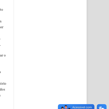
ito
m
uer
o
o.
ar o
a
o
tório
ados
a