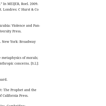
m.” In MEIJER, Roel. 2009.
t. Londres: C Hurst & Co
abia: Violence and Pan-
ersity Press.
. New York: Broadway
 metaphysics of morals;
nthropic concerns. [S.l.]:
mard.
t: The Prophet and the
 California Press.
ties. Cambridge: