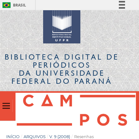
BRASIL
Simplifique!
Comunica BR
Participe
Acesso à informação
Legislação
BIBLIOTECA DIGITAL
DE
Canais
PERIÓDICOS
DA UNIVERSIDADE
FEDERAL DO PARANÁ
INÍCIO
/
ARQUIVOS
/
V. 9 (2008)
/
Resenhas