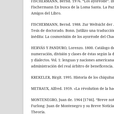
FISCHERMANN, Bernd. 1976. “Los ayoréode”. In
Fischermann En busca de la Loma Santa. La Pa
Amigos del Libro.
FISCHERMANN, Bernd. 1988. Zur Weltsicht der A
Tesis de doctorado. Bonn. [utilizo una traducció
inédita: La cosmovisión de los ayoréode del Chac
HERVÁS Y PANDURO, Lorenzo. 1800. Catálogo de 
numeración, división y clases de éstas según la 
y dialectos. Vol. 1: lenguas y naciones americana
administración del real árbitro de beneficencia.
KREKELER, Birgit. 1995. Historia de los chiquit
METRAUX, Alfred. 1959. «La révolution de la ha
MONTENEGRO, Juan de. 1964 [1746]. “Breve noti
Furlong: Juan de Montenegro y su Breve Noticia
Theoría.