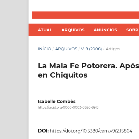
ATUAL
ARQUIVOS
ANÚNCIOS
SOB
INÍCIO
/
ARQUIVOS
/
V. 9 (2008)
/
Artigos
La Mala Fe Potorera. Após
en Chiquitos
Isabelle Combès
https://orcid.org/0000-0003-0620-8913
DOI:
https://doi.org/10.5380/cam.v9i2.15864