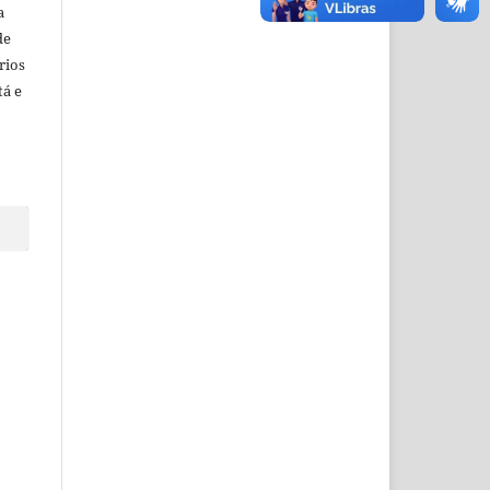
a
de
rios
tá e