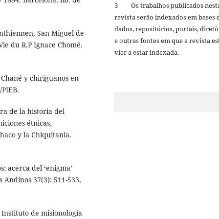
3 Os trabalhos publicados nest
revista serão indexados em bases 
dados, repositórios, portais, diretó
anthiennen, San Miguel de
e outras fontes em que a revista es
 Vie du R.P Ignace Chomé.
vier a estar indexada.
. Chané y chiriguanos en
/PIEB.
a de la historia del
niciones étnicas,
Chaco y la Chiquitania.
s: acerca del ‘enigma’
os Andinos 37(3): 511-533,
nstituto de misionología