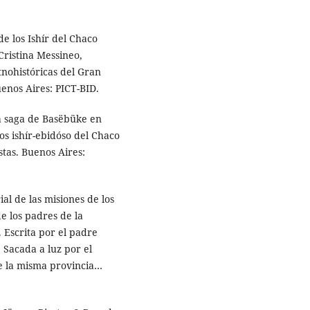
e los Ishír del Chaco
Cristina Messineo,
tnohistóricas del Gran
uenos Aires: PICT-BID.
a saga de Basëbüke en
los ishír-ebidóso del Chaco
tas. Buenos Aires:
al de las misiones de los
e los padres de la
 Escrita por el padre
 Sacada a luz por el
 la misma provincia…