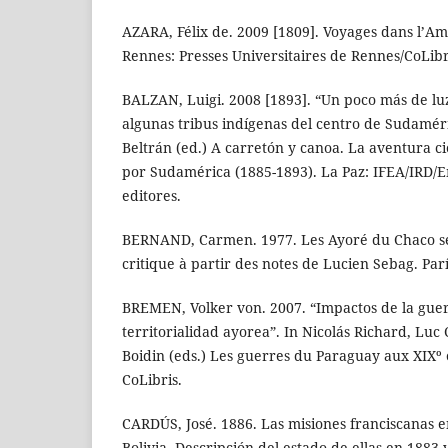
AZARA, Félix de. 2009 [1809]. Voyages dans l’A
Rennes: Presses Universitaires de Rennes/CoLibr
BALZAN, Luigi. 2008 [1893]. “Un poco más de luz
algunas tribus indígenas del centro de Sudaméri
Beltrán (ed.) A carretón y canoa. La aventura ci
por Sudamérica (1885-1893). La Paz: IFEA/IRD/E
editores.
BERNAND, Carmen. 1977. Les Ayoré du Chaco se
critique à partir des notes de Lucien Sebag. Pa
BREMEN, Volker von. 2007. “Impactos de la guer
territorialidad ayorea”. In Nicolás Richard, Lu
Boidin (eds.) Les guerres du Paraguay aux XIXº et
CoLibris.
CARDÚS, José. 1886. Las misiones franciscanas en
Bolivia. Descripción del estado de ellas en 1883 