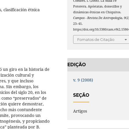
Combès, I. (2008). La Mala Fe
Potorera. Apóstatas, donecillos y
 clasificación étnica
dinámicas étnicas en Chiquitos.
Campos - Revista De Antropologia
,
9
(2
23–41.
https://doi.org/10.5380/cam.v9i2.1586
Fomatos de Citação
EDIÇÃO
ó un giro en la historia de
ización cultural y
v. 9 (2008)
es, y que incluso
na. Sin embargo, los
cios del siglo 20, en los
SEÇÃO
s como “preservados” de
ción quiere demostrar,
mucho más contundente
Artigos
dmite, provocando un
tnogénesis, y propiciando
ica” planteada por B.