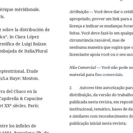
mérique méridionale.
Atribuição
— Você deve dar o créd
is.
apropriado, prover um link para a
licença e indicar se mudanças fora
 sobre la distribución de
feitas. Você deve fazê-lo em qualq
ca”. In Clara López
circunstância razoável, mas de
entífica de Luigi Balzan
nenhuma maneira que sugira que 
mbajada de Italia/Plural
licenciante apoia você ou o seu us
Não Comercial
— Você não pode us
ptentrional. Étude
material para
fins comerciais
.
rís/La Haye: Mouton.
2 Autores têm autorização par
ra del Chaco en la
distribuição, da versão do trabalh
c Capdevila & Capucine
publicada nesta revista, em reposi
 XXº siècles. París:
institucional, temático, bases de d
e similares com reconhecimento d
publicação inicial nesta revista;
tre los infieles de
y 1884. Barcelona: lib. de