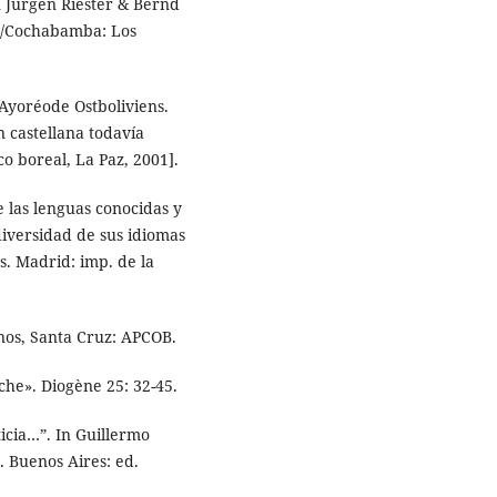
 Jürgen Riester & Bernd
z/Cochabamba: Los
yoréode Ostboliviens.
n castellana todavía
o boreal, La Paz, 2001].
las lenguas conocidas y
diversidad de sus idiomas
s. Madrid: imp. de la
anos, Santa Cruz: APCOB.
che». Diogène 25: 32-45.
cia…”. In Guillermo
. Buenos Aires: ed.