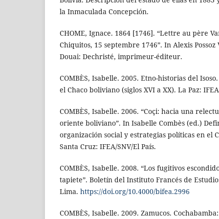
la Inmaculada Concepción.
CHOME, Ignace. 1864 [1746]. “Lettre au père V
Chiquitos, 15 septembre 1746”. In Alexis Possoz
Douai: Dechristé, imprimeur-éditeur.
COMBÈS, Isabelle. 2005. Etno-historias del Isoso
el Chaco boliviano (siglos XVI a XX). La Paz: IFEA
COMBÈS, Isabelle. 2006. “Coçi: hacia una relectur
oriente boliviano”. In Isabelle Combès (ed.) Defi
organización social y estrategias políticas en el 
Santa Cruz: IFEA/SNV/El País.
COMBÈS, Isabelle. 2008. “Los fugitivos escondido
tapiete”. Boletín del Instituto Francés de Estudi
Lima.
https://doi.org/10.4000/bifea.2996
COMBÈS, Isabelle. 2009. Zamucos. Cochabamba: I