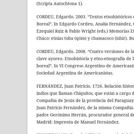
(Scripta Autochtona 1).
CORDEU, Edgardo. 2003. “Textos etnohistóricos d
Boreal”. In Edgardo Cordeu, Analía Fernández, 
Ezequiel Ruiz & Pablo Wright (eds.) Memorias E
Chaco: etnias toba (qóm) y chamacoco (ishír). B
CORDEU, Edgardo. 2008. “Cuatro versiones de l
clave ayoreo. Etnohistoria y etno-etnografía de 
boreal”. In VI Congreso Argentino de Americanis
Sociedad Argentina de Americanistas.
FERNÁNDEZ, Juan Patricio. 1726. Relación histori
indios que llaman Chiquitos, que están a cargo d
Compañía de Jesús de la provincia del Paraguay.
Juan Patricio Fernández, de la misma Compañía.
padre Gerónimo Herrán, procurador general de
Madrid: Imprenta de Manuel Fernández.