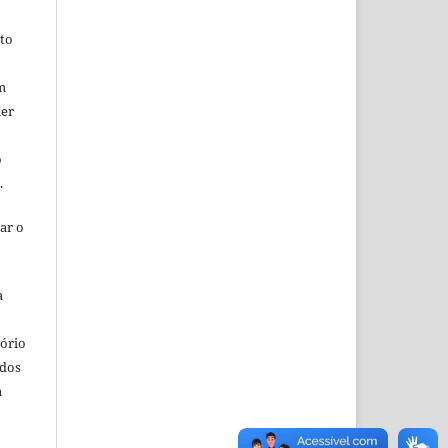
ito
m
uer
o
o.
ar o
a
o
tório
ados
a