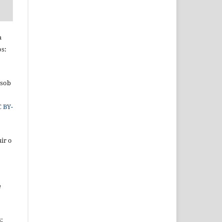
a
os:
 sob
C BY-
ir o
e
s: