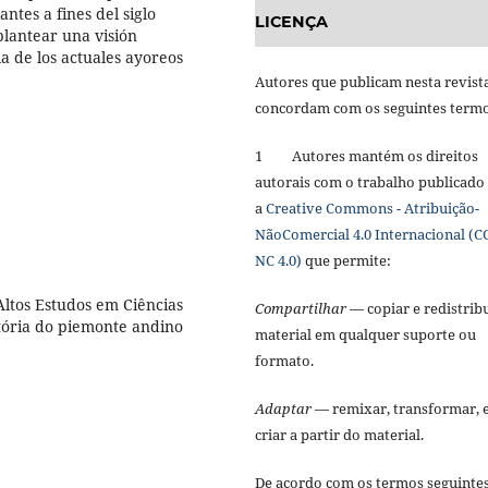
ntes a fines del siglo
LICENÇA
eplantear una visión
ia de los actuales ayoreos
Autores que publicam nesta revist
concordam com os seguintes term
1 Autores mantém os direitos
autorais com o trabalho publicado
a
Creative Commons - Atribuição-
NãoComercial 4.0 Internacional (C
NC 4.0)
que permite:
Altos Estudos em Ciências
Compartilhar
— copiar e redistribu
stória do piemonte andino
material em qualquer suporte ou
formato.
Adaptar
— remixar, transformar, 
criar a partir do material.
De acordo com os termos seguinte