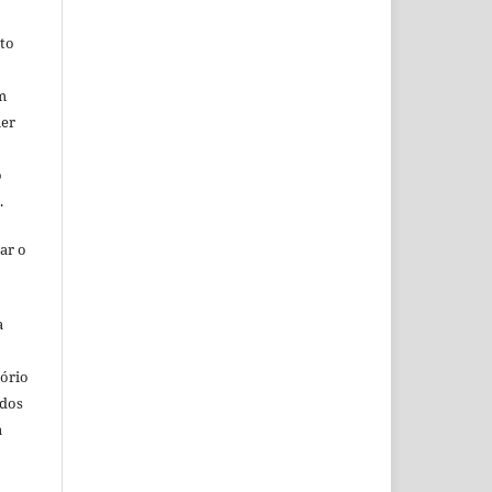
ito
m
uer
o
o.
ar o
a
o
tório
ados
a