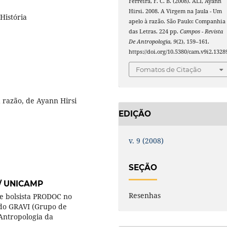
Ferreira, F. C. B. (2008). ALI, Ayann
Hirsi. 2008. A Virgem na Jaula - Um
História
apelo à razão. São Paulo: Companhia
das Letras. 224 pp.
Campos - Revista
De Antropologia
,
9
(2), 159–161.
https://doi.org/10.5380/cam.v9i2.1328
Fomatos de Citação
 razão, de Ayann Hirsi
EDIÇÃO
v. 9 (2008)
SEÇÃO
/ UNICAMP
Resenhas
e bolsista PRODOC no
 do GRAVI (Grupo de
Antropologia da