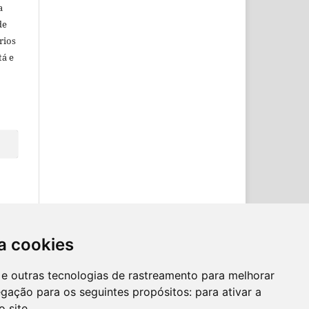
a
de
rios
tá e
a cookies
es e outras tecnologias de rastreamento para melhorar
egação para os seguintes propósitos:
para ativar a
o site
.