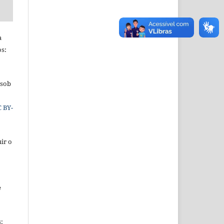
a
os:
 sob
C BY-
ir o
e
s: