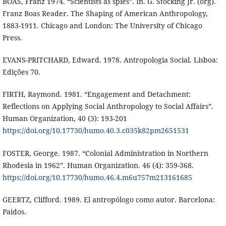
BOAS, Franz 1974. “Scientists as spies”. In. G. Stocking Jr. (org).
Franz Boas Reader. The Shaping of American Anthropology,
1883-1911. Chicago and London: The University of Chicago
Press.
EVANS-PRITCHARD, Edward. 1978. Antropologia Social. Lisboa:
Edições 70.
FIRTH, Raymond. 1981. “Engagement and Detachment:
Reflections on Applying Social Anthropology to Social Affairs”.
Human Organization, 40 (3): 193-201
https://doi.org/10.17730/humo.40.3.c035k82pm2651531
FOSTER, George. 1987. “Colonial Administration in Northern
Rhodesia in 1962”. Human Organization. 46 (4): 359-368.
https://doi.org/10.17730/humo.46.4.m6u757m213161685
GEERTZ, Clifford. 1989. El antropólogo como autor. Barcelona:
Paidos.