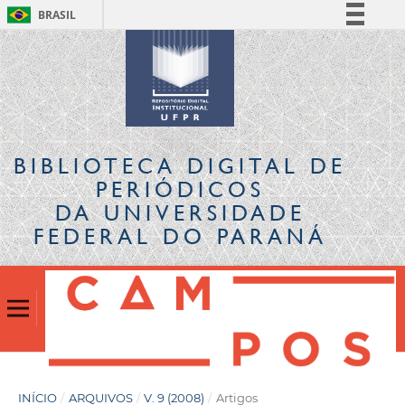
BRASIL
Simplifique!
Comunica BR
Participe
Acesso à informação
Legislação
BIBLIOTECA DIGITAL
DE
Canais
PERIÓDICOS
DA UNIVERSIDADE
FEDERAL DO PARANÁ
INÍCIO
/
ARQUIVOS
/
V. 9 (2008)
/
Artigos