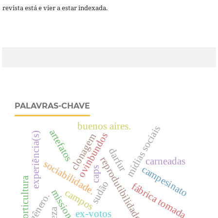
revista está e vier a estar indexada.
PALAVRAS-CHAVE
buenos aires.
mídias sociais
artefatos
ovinbundos
experiência(s)
clonagem
darfur
reprodutibilidade
carneadas
sociabilidade.
campesinato
caps
horticultura
sudão
fábrica tomada.
campos
missionários
gênero.
ex-votos