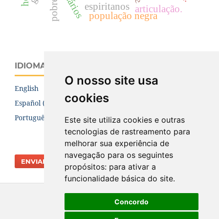
pobreza
espiritanos
articulação.
população negra
IDIOMA
O nosso site usa
English
cookies
Español (España)
Português (Brasil)
Este site utiliza cookies e outras
tecnologias de rastreamento para
melhorar sua experiência de
navegação para os seguintes
ENVIAR SUBMISSÃO
propósitos:
para ativar a
funcionalidade básica do site
.
Concordo