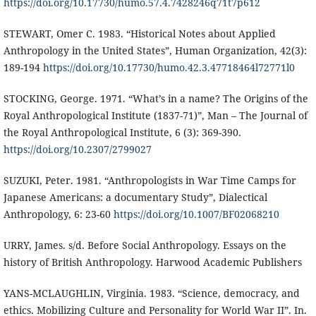
https://doi.org/10.17730/humo.57.4.7428246q71t7p612
STEWART, Omer C. 1983. “Historical Notes about Applied
Anthropology in the United States”, Human Organization, 42(3):
189-194
https://doi.org/10.17730/humo.42.3.47718464l72771l0
STOCKING, George. 1971. “What’s in a name? The Origins of the
Royal Anthropological Institute (1837-71)”, Man – The Journal of
the Royal Anthropological Institute, 6 (3): 369-390.
https://doi.org/10.2307/2799027
SUZUKI, Peter. 1981. “Anthropologists in War Time Camps for
Japanese Americans: a documentary Study”, Dialectical
Anthropology, 6: 23-60
https://doi.org/10.1007/BF02068210
URRY, James. s/d. Before Social Anthropology. Essays on the
history of British Anthropology. Harwood Academic Publishers
YANS-MCLAUGHLIN, Virginia. 1983. “Science, democracy, and
ethics. Mobilizing Culture and Personality for World War II”. In.