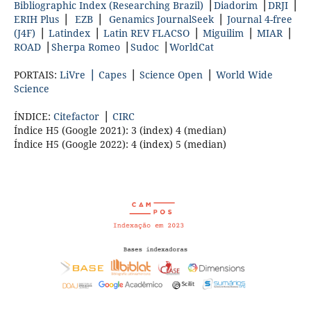
Bibliographic Index (Researching Brazil)
▕
Diadorim
▕
DRJI
▕
ERIH Plus
▕
EZB
▕
Genamics JournalSeek
▕
Journal 4-free
(J4F)
▕
Latindex
▕
Latin REV FLACSO
▕
Miguilim
▕
MIAR
▕
ROAD
▕
Sherpa Romeo
▕
Sudoc
▕
WorldCat
PORTAIS:
LiVre▕
Capes
▕
Science Open
▕
World Wide
Science
ÍNDICE:
Citefactor
▕
CIRC
Índice H5 (Google 2021): 3 (index) 4 (median)
Índice H5 (Google 2022): 4 (index) 5 (median)