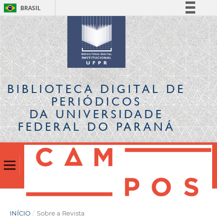
BRASIL
Simplifique!
Comunica BR
Participe
Acesso à informação
Legislação
BIBLIOTECA DIGITAL
DE
Canais
PERIÓDICOS
DA UNIVERSIDADE
FEDERAL DO PARANÁ
INÍCIO
/
Sobre a Revista