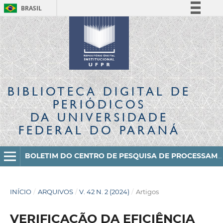
BRASIL
Simplifique!
Comunica BR
Participe
Acesso à informação
Legislação
BIBLIOTECA DIGITAL
DE
Canais
PERIÓDICOS
DA UNIVERSIDADE
FEDERAL DO PARANÁ
BOLETIM DO CENTRO DE PESQUISA DE PROCESSAMENTO DE ALIMENTOS
INÍCIO
/
ARQUIVOS
/
V. 42 N. 2 (2024)
/
Artigos
VERIFICAÇÃO DA EFICIÊNCIA