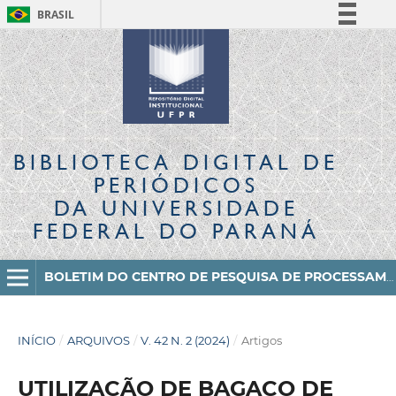
BRASIL
Simplifique!
Comunica BR
Participe
Acesso à informação
Legislação
BIBLIOTECA DIGITAL
DE
Canais
PERIÓDICOS
DA UNIVERSIDADE
FEDERAL DO PARANÁ
BOLETIM DO CENTRO DE PESQUISA DE PROCESSAMENTO DE ALIMENTOS
INÍCIO
/
ARQUIVOS
/
V. 42 N. 2 (2024)
/
Artigos
UTILIZAÇÃO DE BAGAÇO DE