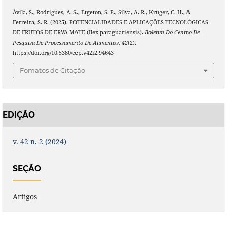
Ávila, S., Rodrigues, A. S., Etgeton, S. P., Silva, A. R., Krüger, C. H., &
Ferreira, S. R. (2025). POTENCIALIDADES E APLICAÇÕES TECNOLÓGICAS
DE FRUTOS DE ERVA-MATE (Ilex paraguariensis).
Boletim Do Centro De
Pesquisa De Processamento De Alimentos
,
42
(2).
https://doi.org/10.5380/cep.v42i2.94643
Fomatos de Citação
EDIÇÃO
v. 42 n. 2 (2024)
SEÇÃO
Artigos