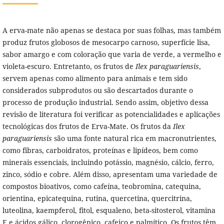
A erva-mate não apenas se destaca por suas folhas, mas também
produz frutos globosos de mesocarpo carnoso, superfície lisa,
sabor amargo e com coloração que varia de verde, a vermelho e
violeta-escuro. Entretanto, os frutos de
Ilex paraguariensis
,
servem apenas como alimento para animais e tem sido
considerados subprodutos ou são descartados durante o
processo de produção industrial. Sendo assim, objetivo dessa
revisão de literatura foi verificar as potencialidades e aplicações
tecnológicas dos frutos de Erva-Mate. Os frutos da
Ilex
paraguariensis
são uma fonte natural rica em macronutrientes,
como fibras, carboidratos, proteínas e lipídeos, bem como
minerais essenciais, incluindo potássio, magnésio, cálcio, ferro,
zinco, sódio e cobre. Além disso, apresentam uma variedade de
compostos bioativos, como cafeína, teobromina, catequina,
orientina, epicatequina, rutina, quercetina, quercitrina,
luteolina, kaempferol, fitol, esqualeno, beta-sitosterol, vitamina
E e ácidos gálico, clorogênico, cafeico e palmítico. Os frutos têm