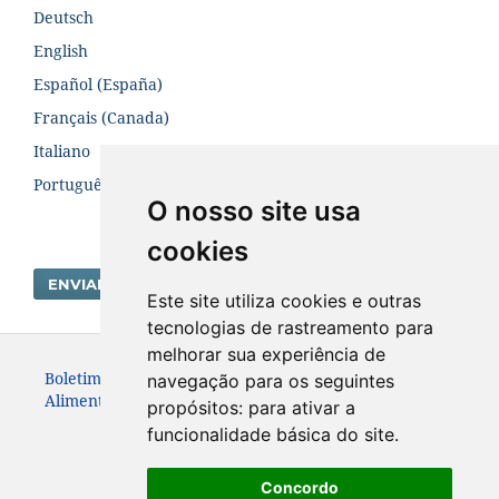
Deutsch
English
Español (España)
Français (Canada)
Italiano
Português (Brasil)
O nosso site usa
cookies
ENVIAR SUBMISSÃO
Este site utiliza cookies e outras
tecnologias de rastreamento para
melhorar sua experiência de
Boletim Centro de Pesquisa de Processamento de
navegação para os seguintes
Alimentos. ISSN:19839774
propósitos:
para ativar a
funcionalidade básica do site
.
Concordo