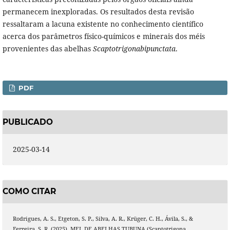
permanecem inexploradas. Os resultados desta revisão
ressaltaram a lacuna existente no conhecimento científico
acerca dos parâmetros físico-químicos e minerais dos méis
provenientes das abelhas
Scaptotrigonabipunctata
.
PDF
PUBLICADO
2025-03-14
COMO CITAR
Rodrigues, A. S., Etgeton, S. P., Silva, A. R., Krüger, C. H., Ávila, S., &
Ferreira, S. R. (2025). MEL DE ABELHAS TUBUNA (Scaptotrigona