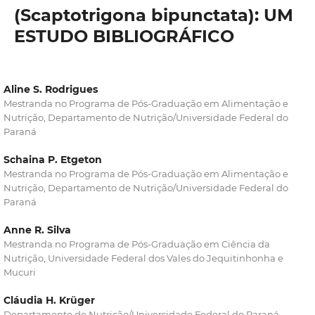
(Scaptotrigona bipunctata): UM
ESTUDO BIBLIOGRÁFICO
Aline S. Rodrigues
Mestranda no Programa de Pós-Graduação em Alimentação e
Nutrição, Departamento de Nutrição/Universidade Federal do
Paraná
Schaina P. Etgeton
Mestranda no Programa de Pós-Graduação em Alimentação e
Nutrição, Departamento de Nutrição/Universidade Federal do
Paraná
Anne R. Silva
Mestranda no Programa de Pós-Graduação em Ciência da
Nutrição, Universidade Federal dos Vales do Jequitinhonha e
Mucuri
Cláudia H. Krüger
Departamento de Nutrição/Universidade Federal do Paraná