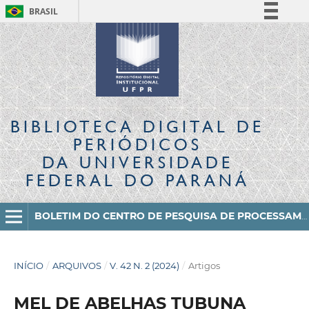
BRASIL
Simplifique!
Comunica BR
Participe
Acesso à informação
Legislação
BIBLIOTECA DIGITAL
DE
Canais
PERIÓDICOS
DA UNIVERSIDADE
FEDERAL DO PARANÁ
BOLETIM DO CENTRO DE PESQUISA DE PROCESSAMENTO DE ALIMENTOS
INÍCIO
/
ARQUIVOS
/
V. 42 N. 2 (2024)
/
Artigos
MEL DE ABELHAS TUBUNA