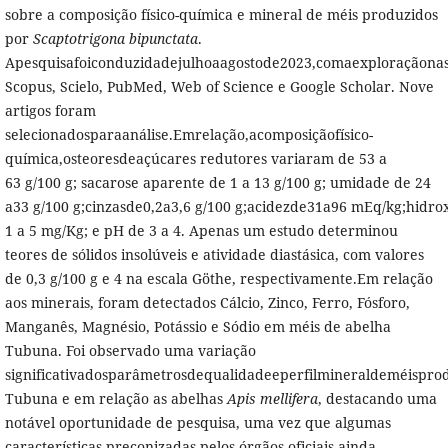
sobre a composição físico-química e mineral de méis produzidos
por
Scaptotrigona bipunctata
.
Apesquisafoiconduzidadejulhoaagostode2023,comaexploraçãona
Scopus, Scielo, PubMed, Web of Science e Google Scholar. Nove
artigos foram
selecionadosparaanálise.Emrelação,acomposiçãofísico-
química,osteoresdeaçúcares redutores variaram de 53 a
63 g/100 g; sacarose aparente de 1 a 13 g/100 g; umidade de 24
a33 g/100 g;cinzasde0,2a3,6 g/100 g;acidezde31a96 mEq/kg;hidrox
1 a 5 mg/Kg; e pH de 3 a 4. Apenas um estudo determinou
teores de sólidos insolúveis e atividade diastásica, com valores
de 0,3 g/100 g e 4 na escala Göthe, respectivamente.Em relação
aos minerais, foram detectados Cálcio, Zinco, Ferro, Fósforo,
Manganês, Magnésio, Potássio e Sódio em méis de abelha
Tubuna. Foi observado uma variação
significativadosparâmetrosdequalidadeeperfilmineraldeméispro
Tubuna e em relação as abelhas
Apis mellifera
, destacando uma
notável oportunidade de pesquisa, uma vez que algumas
características preconizadas pelos órgãos oficiais ainda