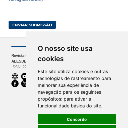
ENVIAR SUBMISSÃO
O nosso site usa
Revista da
NAVEGAÇÃO
INDEXADORES
cookies
ALESDE
Sobre a Revista
BASE | Google Scholar
ISSN: 2238-0000
Diretrizes para
| REDIB
Este site utiliza cookies e outras
Autores
ROAD | Dimensions |
tecnologias de rastreamento para
Equipe Editorial
CiteFactor
melhorar sua experiência de
OpenAIRE |
navegação para os seguintes
ScienceOpen | Ibict
propósitos:
para ativar a
funcionalidade básica do site
.
Concordo