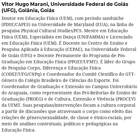
Vitor Hugo Marani,
Universidade Federal de Goiás
(UFG), Goiânia, Goiás
Doutor em Educação Física (UEM), com período sanduíche
(PDSE/CAPES) na Universidade de Maryland (EUA), na linha de
pesquisa Physical Cultural Studies/PCS. Mestre em Educação
Física (UEM), Especialista em Dança (UNIFAMMA) e Licenciado
em Educação Física (UEM). É Docente no Centro de Ensino e
Pesquisa Aplicada à Educação (CEPAE), na Universidade Federal
de Goiás (UFG) e Docente Permanente do Programa de Pós-
Graduação em Educação Física (PPGEF/UFMT). É líder do Grupo
de Pesquisa Corpo, Diferença e Educação Física
(CODEF/UFG/CNPq) e Coordenador do Comitê Científico do GTT-
Gênero do Colégio Brasileiro de Ciências do Esporte. Foi
Coordenador de Graduação e Extensão no Campus Universitário
do Araguaia, como representante das Pró-Reitorias de Ensino de
Graduação (PROEG) e de Cultura, Extensão e Vivência (PROCEV)
da UFMT. Suas pesquisas/intervenções focam a cultura corporal
a partir de discussões que atravessam o corpo como efeito das
relações de gênero/sexualidade, de classe e étnico-raciais, por
meio de análises contextuais, políticas e pedagógicas na
Educação Física.