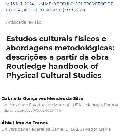
V. 16 N. 1 (2024): UM MEIO SÉCULO CONTROVERSO DE
EDUCAÇÃO PELO ESPORTE (1970-2022)
/
Artigos de revisão
Estudos culturais físicos e
abordagens metodológicas:
descrições a partir da obra
Routledge handbook of
Physical Cultural Studies
Gabriella Gonçalves Mendes da Silva
Universidade Estadual de Maringá (UEM), Maringá, Paraná
https://orcid.org/0000-0002-3033-4461
Ábia Lima de França
Universidade Federal da Bahia (UFBA), Salvador, Bahia