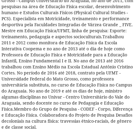
Grosso - Campus Universitário do Araguaia, no ano de 2011, com
pesquisas na área de Educação Física escolar, desenvolvimento
humano e Estudos Culturais Físicos (Physical Cultural Studies -
PCS). Especialista em Motricidade, treinamento e performance
desportiva pela Faculdades Integradas de Várzea Grande _ FIVE.
Mestre em Educação Física/UFMT, linha de pesquisa: Esporte:
treinamento, pedagogia e aspectos socioculturais.Trabalhou
2011 e 2012 como monitora de Educação Física da Escola
Interativa Coopema e no ano de 2013 até o dia de hoje como
Professora de Educação Física e Motricidade para a Educação
Infantil, Ensino Fundamental I e II. No ano de 2013 até 2016
trabalhou com Ensino Médio na Escola Estadual Antônio Cristino
Cortes. No período de 2016 até 2018, contrato pela UFMT -
Universidade Federal do Mato Grosso, como professora
universitária substituta, no curso de Educação Física no Campus
do Araguaia. No ano de 2019 e até os dias de hoje, ministro
algumas disciplinas no Univar - Centro Universitário do Vale do
Araguaia, sendo docente no curso de Pedagogia e Educação
Física.Membro do Grupo de Pesquisa - CODEF - Corpo, Diferença
e Educação Física. Colaboradora do Projeto de Pesquisa Desafios
decoloniais na cultura física: travessias étnico-raciais, de gênero
e de classe social.