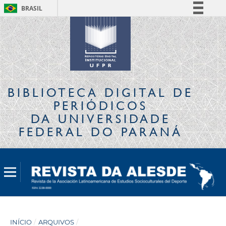
BRASIL
Simplifique!
Comunica BR
Participe
Acesso à informação
Legislação
BIBLIOTECA DIGITAL
DE
Canais
PERIÓDICOS
DA UNIVERSIDADE
FEDERAL DO PARANÁ
INÍCIO
/
ARQUIVOS
/