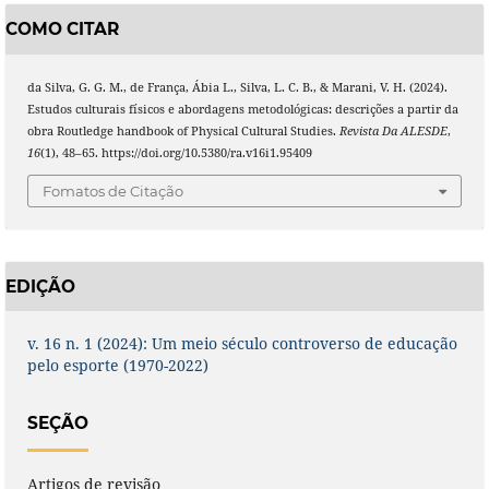
COMO CITAR
da Silva, G. G. M., de França, Ábia L., Silva, L. C. B., & Marani, V. H. (2024).
Estudos culturais físicos e abordagens metodológicas: descrições a partir da
obra Routledge handbook of Physical Cultural Studies.
Revista Da ALESDE
,
16
(1), 48–65. https://doi.org/10.5380/ra.v16i1.95409
Fomatos de Citação
EDIÇÃO
v. 16 n. 1 (2024): Um meio século controverso de educação
pelo esporte (1970-2022)
SEÇÃO
Artigos de revisão