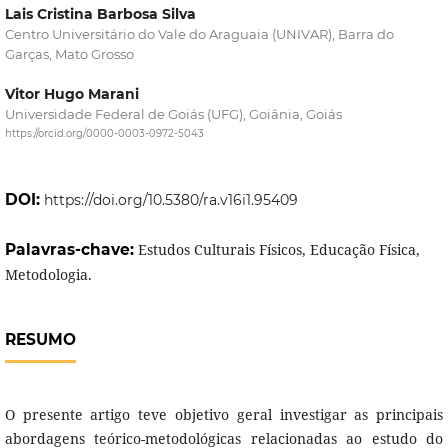
Lais Cristina Barbosa Silva
Centro Universitário do Vale do Araguaia (UNIVAR), Barra do
Garças, Mato Grosso
Vitor Hugo Marani
Universidade Federal de Goiás (UFG), Goiânia, Goiás
https://orcid.org/0000-0003-0972-5043
DOI:
https://doi.org/10.5380/ra.v16i1.95409
Palavras-chave:
Estudos Culturais Físicos, Educação Física,
Metodologia.
RESUMO
O presente artigo teve objetivo geral investigar as principais
abordagens teórico-metodológicas relacionadas ao estudo do