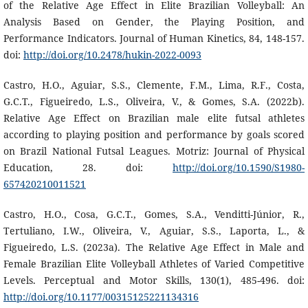
of the Relative Age Effect in Elite Brazilian Volleyball: An
Analysis Based on Gender, the Playing Position, and
Performance Indicators. Journal of Human Kinetics, 84, 148-157.
doi:
http://doi.org/10.2478/hukin-2022-0093
Castro, H.O., Aguiar, S.S., Clemente, F.M., Lima, R.F., Costa,
G.C.T., Figueiredo, L.S., Oliveira, V., & Gomes, S.A. (2022b).
Relative Age Effect on Brazilian male elite futsal athletes
according to playing position and performance by goals scored
on Brazil National Futsal Leagues. Motriz: Journal of Physical
Education, 28. doi:
http://doi.org/10.1590/S1980-
657420210011521
Castro, H.O., Cosa, G.C.T., Gomes, S.A., Venditti-Júnior, R.,
Tertuliano, I.W., Oliveira, V., Aguiar, S.S., Laporta, L., &
Figueiredo, L.S. (2023a). The Relative Age Effect in Male and
Female Brazilian Elite Volleyball Athletes of Varied Competitive
Levels. Perceptual and Motor Skills, 130(1), 485-496. doi:
http://doi.org/10.1177/00315125221134316