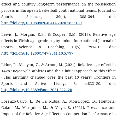
effect and country long-term performance on the re-selection
process in European basketball youth national teams. Journal of
Sports Sciences, 39(4), 388–394. doi:
http://doi.org/10.1080/02640414.2020.1823109
Lewis, J., Morgan, K.E., & Cooper, S.M. (2015). Relative age
effects in Welsh age grade rugby union. International Journal of
Sports Science & Coaching, 10(5), 797-813. doi:
http://doi.org/10.1260/1747-9541.10.5.797
Lidor, R., Maayan, Z., & Arnon, M. (2021). Relative age effect in
14-to 18-year-old athletes and their initial approach to this effect
- Has anything changed over the past 10 years? Frontiers in
Sports and Active Living, 3, e.622120. doi:
http://doi.org/10.3389/fspor.2021.622120
Lorenzo-Calvo, J., De La Rubia, A., Mon-López, D., Hontoria-
Galán, M., Marquina, M., & Veiga, S. (2021). Prevalence and
Impact of the Relative Age Effect on Competition Performance in