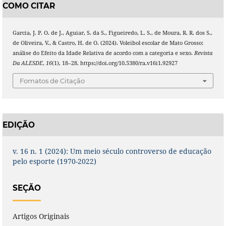
COMO CITAR
Garcia, J. P. O. de J., Aguiar, S. da S., Figueiredo, L. S., de Moura, R. R. dos S.,
de Oliveira, V., & Castro, H. de O. (2024). Voleibol escolar de Mato Grosso:
análise do Efeito da Idade Relativa de acordo com a categoria e sexo.
Revista
Da ALESDE
,
16
(1), 18–28. https://doi.org/10.5380/ra.v16i1.92927
Fomatos de Citação
EDIÇÃO
v. 16 n. 1 (2024): Um meio século controverso de educação
pelo esporte (1970-2022)
SEÇÃO
Artigos Originais