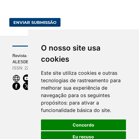
ENVIAR SUBMISSÃO
O nosso site usa
Revista da
NAVEGAÇÃO
INDEXADORES
cookies
ALESDE
Sobre a Revista
BASE | Google Scholar
ISSN: 2238-0000
Diretrizes para
| REDIB
Este site utiliza cookies e outras
Autores
ROAD | Dimensions |
tecnologias de rastreamento para
Equipe Editorial
CiteFactor
melhorar sua experiência de
OpenAIRE |
navegação para os seguintes
ScienceOpen | Ibict
propósitos:
para ativar a
funcionalidade básica do site
.
Concordo
Eu recuso