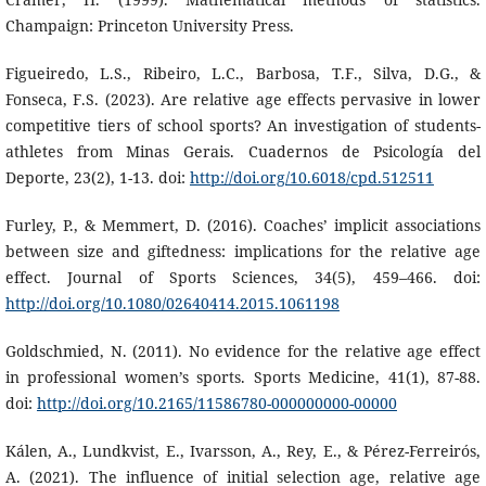
Champaign: Princeton University Press.
Figueiredo, L.S., Ribeiro, L.C., Barbosa, T.F., Silva, D.G., &
Fonseca, F.S. (2023). Are relative age effects pervasive in lower
competitive tiers of school sports? An investigation of students-
athletes from Minas Gerais. Cuadernos de Psicología del
Deporte, 23(2), 1-13. doi:
http://doi.org/10.6018/cpd.512511
Furley, P., & Memmert, D. (2016). Coaches’ implicit associations
between size and giftedness: implications for the relative age
effect. Journal of Sports Sciences, 34(5), 459–466. doi:
http://doi.org/10.1080/02640414.2015.1061198
Goldschmied, N. (2011). No evidence for the relative age effect
in professional women’s sports. Sports Medicine, 41(1), 87-88.
doi:
http://doi.org/10.2165/11586780-000000000-00000
Kálen, A., Lundkvist, E., Ivarsson, A., Rey, E., & Pérez-Ferreirós,
A. (2021). The influence of initial selection age, relative age