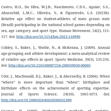
Castro, H.O., Da Silva, W.J.B., Nascimento, C.D.S., Aguiar, S.S.,
Aburachid, L.M.C., Oliveira, V., & Figueiredo, L.S. (2023b).
Relative age effect on student-athletes of mato grosso state
(Brazil) participating in the national school games depending on
sex, age category, and sport type. Human Movement, 24(2), 111-
117. doi:
http://doi.org/10.5114/hm.2023.118990
Cobley, S., Baker, J., Wattie, N., & McKenna, J. (2009). Annual
age-grouping and athlete development: a meta-analytical review
of relative age effects in sport. Sports Medicine, 39(3), 235-256.
doi:
http://doi.org/10.2165/00007256-200939030-00005
Côté, J., MacDonald, D.J., Baker, J., & Abernethy, B. (2006). When
“where” is more important than “when”: birthplace and
birthdate effects on the achievement of sporting expertise.
Journal of Sports Science, 24(10), 1065-1073. doi:
http://doi.org/10.1080/02640410500432490
Cramer, H. (1999). Mathematical methods of statistics.