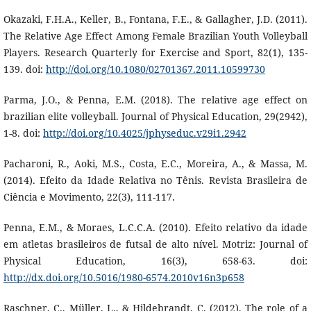
Okazaki, F.H.A., Keller, B., Fontana, F.E., & Gallagher, J.D. (2011).
The Relative Age Effect Among Female Brazilian Youth Volleyball
Players. Research Quarterly for Exercise and Sport, 82(1), 135-
139. doi:
http://doi.org/10.1080/02701367.2011.10599730
Parma, J.O., & Penna, E.M. (2018). The relative age effect on
brazilian elite volleyball. Journal of Physical Education, 29(2942),
1-8. doi:
http://doi.org/10.4025/jphyseduc.v29i1.2942
Pacharoni, R., Aoki, M.S., Costa, E.C., Moreira, A., & Massa, M.
(2014). Efeito da Idade Relativa no Tênis. Revista Brasileira de
Ciência e Movimento, 22(3), 111-117.
Penna, E.M., & Moraes, L.C.C.A. (2010). Efeito relativo da idade
em atletas brasileiros de futsal de alto nível. Motriz: Journal of
Physical Education, 16(3), 658-63. doi:
http://dx.doi.org/10.5016/1980-6574.2010v16n3p658
Raschner, C., Müller, L., & Hildebrandt, C. (2012). The role of a