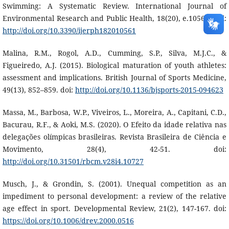
Swimming: A Systematic Review. International Journal of
Environmental Research and Public Health, 18(20), e.10561. doi:
http://doi.org/10.3390/ijerph182010561
Malina, R.M., Rogol, A.D., Cumming, S.P., Silva, M.J.C., &
Figueiredo, A.J. (2015). Biological maturation of youth athletes:
assessment and implications. British Journal of Sports Medicine,
49(13), 852–859. doi:
http://doi.org/10.1136/bjsports-2015-094623
Massa, M., Barbosa, W.P., Viveiros, L., Moreira, A., Capitani, C.D.,
Bacurau, R.F., & Aoki, M.S. (2020). O Efeito da idade relativa nas
delegações olímpicas brasileiras. Revista Brasileira de Ciência e
Movimento, 28(4), 42-51. doi:
http://doi.org/10.31501/rbcm.v28i4.10727
Musch, J., & Grondin, S. (2001). Unequal competition as an
impediment to personal development: a review of the relative
age effect in sport. Developmental Review, 21(2), 147-167. doi:
https://doi.org/10.1006/drev.2000.0516