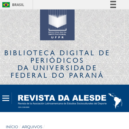
BRASIL
Simplifique!
Comunica BR
Participe
Acesso à informação
Legislação
BIBLIOTECA DIGITAL
DE
Canais
PERIÓDICOS
DA UNIVERSIDADE
FEDERAL DO PARANÁ
INÍCIO
/
ARQUIVOS
/