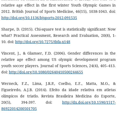
relative age effect in the first winter Youth Olympic Games in
2012. British Journal of Sports Medicine, 46(15), 1038-1043. doi:
http://doi.org/10.1136/bjsports-2012-091535
Sharpe, D. (2015). Chi-square test is statistically significant: Now
what? Practical Assessment, Research and Evaluation, 20(8), 1-
10. doi:
http://doi.org/10.7275/tbfa-x148
Vincent, J., & Glamser, F.D. (2006). Gender differences in the
relative age effect among US olympic development program
youth soccer players. Journal of Sports Sciences, 24(4), 405–413.
doi:
http://doi.org/10.1080/02640410500244655
Werneck, F.Z., Lima, J.R.P., Coelho, E.F., Matta, M.O., &
Figueiredo, A.J.B. (2014). Efeito da idade relativa em atletas
olímpicos de triatlo. Revista Brasileira Medicina do Esporte,
20(5), 394-397. doi:
http://dx.doi.org/10.1590/1517-
86922014200501705