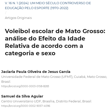
V. 16 N. 1 (2024): UM MEIO SÉCULO CONTROVERSO DE
EDUCAÇÃO PELO ESPORTE (1970-2022)
/
Artigos Originais
Voleibol escolar de Mato Grosso:
análise do Efeito da Idade
Relativa de acordo com a
categoria e sexo
Jaciaria Paula Oliveira de Jesus Garcia
Universidade Federal de Mato Grosso (UFMT), Cuiabá, Mato Grosso,
Brasil.
https://orcid.org/0000-0003-0158-8283
Samuel da Silva Aguiar
Centro Universitário UDF, Brasília, Distrito Federal, Brasil.
https://orcid.org/0000-0002-9057-4096