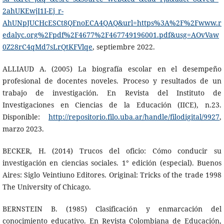
2ahUKEwjI1I-Ej_r-
AhUNpJUCHcESCt8QFnoECA4QAQ&url=https%3A%2F%2Fwww.r
edalyc.org%2Fpdf%2F4677%2F467749196001.pdf&usg=AOvVaw
0Z28rC4qMd7sLrQtKFVlqe
, septiembre 2022.
ALLIAUD A. (2005) La biografía escolar en el desempeño
profesional de docentes noveles. Proceso y resultados de un
trabajo de investigación. En Revista del Instituto de
Investigaciones en Ciencias de la Educación (IICE), n.23.
Disponible:
http://repositorio.filo.uba.ar/handle/filodigital/9927
,
marzo 2023.
BECKER, H. (2014) Trucos del oficio: Cómo conducir su
investigación en ciencias sociales. 1° edición (especial). Buenos
Aires: Siglo Veintiuno Editores. Original: Tricks of the trade 1998
The University of Chicago.
BERNSTEIN B. (1985) Clasificación y enmarcación del
conocimiento educativo. En Revista Colombiana de Educación,