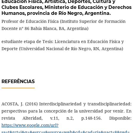
Educación Física, Artística, Deportes, Cultura y
Clubes Escolares, Ministerio de Educación y Derechos
Humanos, provincia de Río Negro, Argentina.
Profesor de Educación Física (Instituto Superior de Formación
Docente n° 86 Bahía Blanca, BA, Argentina)
estudiante etapa de Tesis: Licenciatura en Educación Física y
Deporte (Universidad Nacional de Río Negro, RN, Argentina)
REFERÊNCIAS
ACOSTA, J. (2016) Interdisciplinariedad y transdisciplinariedad:
perspectivas para la concepción de la universidad por venir. En
revista Alteridad, v.11, n.2, p.148-156. Disponible:
https://www.google.com/url?
sa=t&rct=j&q=&esrc=s&source=web&cd=&cad=rja&uact=8&ved=