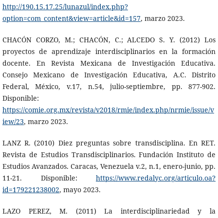
http://190.15.17.25/lunazul/index.php?
option=com_content&view=article&id=157
, marzo 2023.
CHACÓN CORZO, M.; CHACÓN, C.; ALCEDO S. Y. (2012) Los
proyectos de aprendizaje interdisciplinarios en la formación
docente. En Revista Mexicana de Investigación Educativa.
Consejo Mexicano de Investigación Educativa, A.C. Distrito
Federal, México, v.17, n.54, julio-septiembre, pp. 877-902.
Disponible:
https://comie.org.mx/revista/v2018/rmie/index.php/nrmie/issue/v
iew/23
, marzo 2023.
LANZ R. (2010) Diez preguntas sobre transdisciplina. En RET.
Revista de Estudios Transdisciplinarios. Fundación Instituto de
Estudios Avanzados. Caracas, Venezuela v.2, n.1, enero-junio, pp.
11-21. Disponible:
https://www.redalyc.org/articulo.oa?
id=179221238002
, mayo 2023.
LAZO PEREZ, M. (2011) La interdisciplinariedad y la