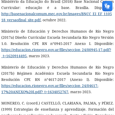
Ministério da Educação do Brasil (2018) Base Nacional Comum
Curricular: educação é a base. Brasília. Disponible:
http://basenacionalcomum.mec.gov.br/images/BNCC_EI_EF_1105
18_versaofinal_site.pdf
, octubre 2022.
Ministerio de Educación y Derechos Humanos de Río Negro
(2017a) Diseño Curricular Escuela Secundaria Río Negro Versión
1.0. Resolución CPE RN n°0945-2017 Anexo I. Disponible:
https://educacion.rionegro.gov.ar/files/seccion_24/00945-17.pdf?
_t=1620914495
, marzo 2023.
Ministerio de Educación y Derechos Humanos de Río Negro
(2017b) Régimen Académico Escuela Secundaria Río Negro
Resolución CPE RN n°4617-2017 (Anexo I). Disponible:
https://educacion.rionegro.gov.ar/files/seccion_24/04617-
17%20ANEXO%20I.pdf?_t=1634052767
, marzo 2023.
MONEREO, C. (coord.) CASTELLÓ, CLARIANA, PALMA, y PÉREZ.
(1999) Estrategias de enseñanza y aprendizaje. Formación del