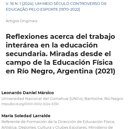
V. 16 N. 1 (2024): UM MEIO SÉCULO CONTROVERSO DE
EDUCAÇÃO PELO ESPORTE (1970-2022)
/
Artigos Originais
Reflexiones acerca del trabajo
interárea en la educación
secundaria. Miradas desde el
campo de la Educación Física
en Río Negro, Argentina (2021)
Leonardo Daniel Mársico
Universidad Nacional del Comahue (UNCo), Bariloche, Río Negro
https://orcid.org/0000-0002-0224-5330
María Soledad Larralde
Referente de Formación de la Dirección de Educación Física,
Artística, Deportes, Cultura y Clubes Escolares, Ministerio de