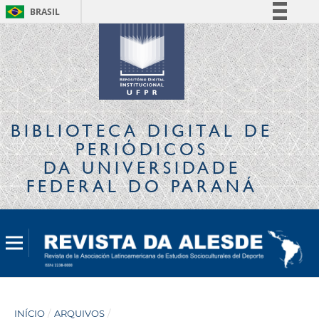
BRASIL
Simplifique!
Comunica BR
Participe
Acesso à informação
Legislação
BIBLIOTECA DIGITAL
DE
Canais
PERIÓDICOS
DA UNIVERSIDADE
FEDERAL DO PARANÁ
INÍCIO
/
ARQUIVOS
/