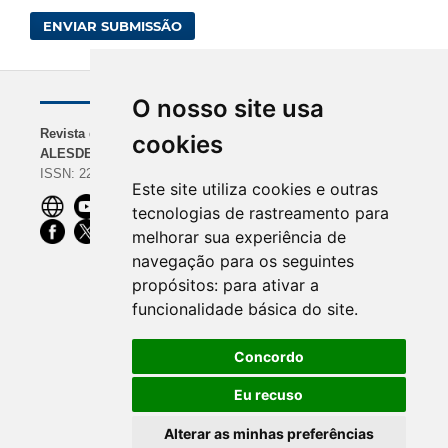
ENVIAR SUBMISSÃO
O nosso site usa
Revista da
NAVEGAÇÃO
INDEXADORES
cookies
ALESDE
Sobre a Revista
BASE | Google Scholar
ISSN: 2238-0000
Diretrizes para
| REDIB
Este site utiliza cookies e outras
Autores
ROAD | Dimensions |
tecnologias de rastreamento para
Equipe Editorial
CiteFactor
melhorar sua experiência de
OpenAIRE |
navegação para os seguintes
ScienceOpen | Ibict
propósitos:
para ativar a
funcionalidade básica do site
.
Concordo
Eu recuso
Alterar as minhas preferências