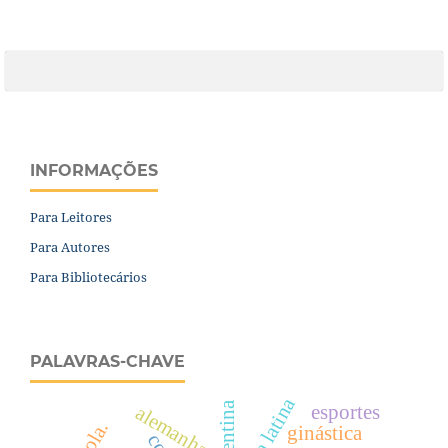
INFORMAÇÕES
Para Leitores
Para Autores
Para Bibliotecários
PALAVRAS-CHAVE
argentina
esportes
alemanha
escola.
ginástica