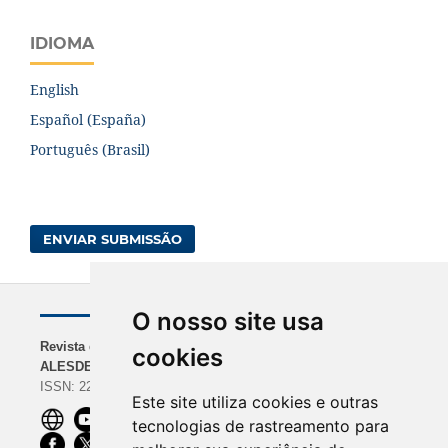
IDIOMA
English
Español (España)
Português (Brasil)
ENVIAR SUBMISSÃO
O nosso site usa
Revista da
NAVEGAÇÃO
INDEXADORES
cookies
ALESDE
Sobre a Revista
BASE | Google Scholar
ISSN: 2238-0000
Diretrizes para
| REDIB
Este site utiliza cookies e outras
Autores
ROAD | Dimensions |
tecnologias de rastreamento para
Equipe Editorial
CiteFactor