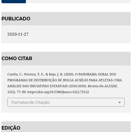
PUBLICADO
2020-11-27
COMO CITAR
Corrêa, C., Pereira, T. Z., & Rojo, J. R. (2020). O PANORAMA GERAL DOS
PROGRAMAS DE DISTRIBUIÇÃO DE BOLSA AUXÍLIO PARA ATLETAS: UMA
ANÁLISE DAS INICIATIVAS ESTADUAIS (2018-2019).
Revista Da ALESDE
,
12
(2), 77–89. https://doi.org/10.5380/jlasss.v12i2.72122
Fomatos de Citação
EDIÇÃO