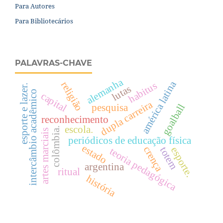
Para Autores
Para Bibliotecários
PALAVRAS-CHAVE
alemanha
américa latina
religião
habitus
esporte e lazer.
lutas
intercâmbio acadêmico
capital
dupla carreira
goalball
pesquisa
reconhecimento
escola.
colômbia.
artes marciais
periódicos de educação física
estado
crença
esporte.
totem
teoria pedagógica
argentina
ritual
história