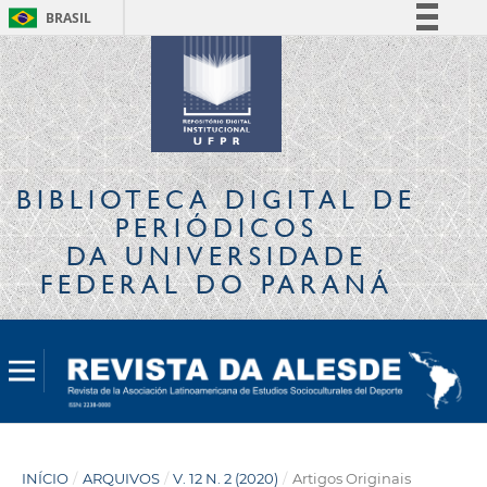
BRASIL
Simplifique!
Comunica BR
Participe
Acesso à informação
Legislação
BIBLIOTECA DIGITAL
DE
Canais
PERIÓDICOS
DA UNIVERSIDADE
FEDERAL DO PARANÁ
INÍCIO
/
ARQUIVOS
/
V. 12 N. 2 (2020)
/
Artigos Originais